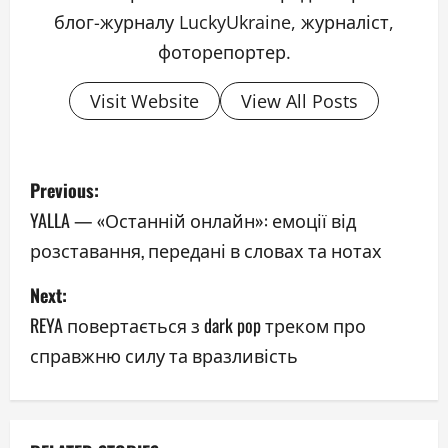
блог-журналу LuckyUkraine, журналіст,
фоторепортер.
Visit Website
View All Posts
P
Previous:
o
YALLA — «Останній онлайн»: емоції від
розставання, передані в словах та нотах
s
Next:
t
REYA повертається з dark pop треком про
n
справжню силу та вразливість
a
v