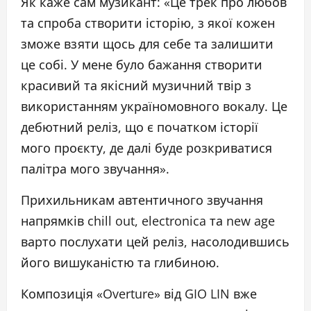
Як каже сам музикант: «Це трек про любов
та спроба створити історію, з якої кожен
зможе взяти щось для себе та залишити
це собі. У мене було бажання створити
красивий та якісний музичний твір з
використанням україномовного вокалу. Це
дебютний реліз, що є початком історії
мого проєкту, де далі буде розкриватися
палітра мого звучання».
Прихильникам автентичного звучання
напрямків chill out, electronica та new age
варто послухати цей реліз, насолодившись
його вишуканістю та глибиною.
Композиція «Overture» від GIO LIN вже