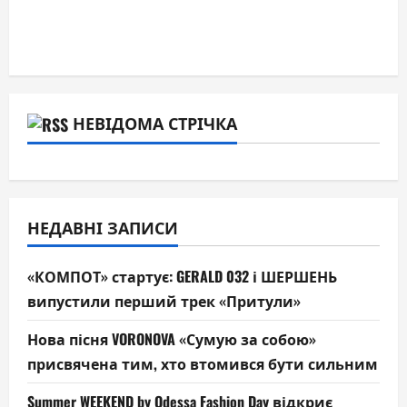
НЕВІДОМА СТРІЧКА
НЕДАВНІ ЗАПИСИ
«КОМПОТ» стартує: GERALD 032 і ШЕРШЕНЬ
випустили перший трек «Притули»
Нова пісня VORONOVA «Сумую за собою»
присвячена тим, хто втомився бути сильним
Summer WEEKEND by Odessa Fashion Day відкриє