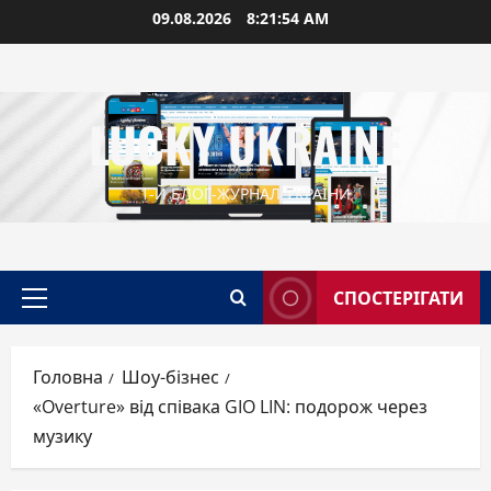
Перейти
09.08.2026
8:21:55 AM
до
вмісту
LUCKY UKRAINE
1-Й БЛОГ-ЖУРНАЛ УКРАЇНИ
СПОСТЕРІГАТИ
Головне
меню
Головна
Шоу-бізнес
«Overture» від співака GIO LIN: подорож через
музику