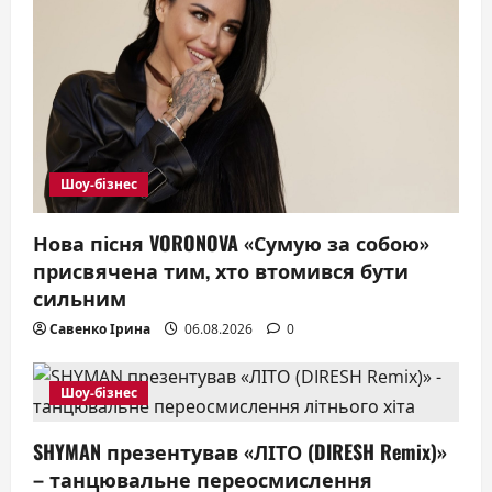
Шоу-бізнес
Нова пісня VORONOVA «Сумую за собою»
присвячена тим, хто втомився бути
сильним
Савенко Ірина
06.08.2026
0
Шоу-бізнес
SHYMAN презентував «ЛІТО (DIRESH Remix)»
– танцювальне переосмислення