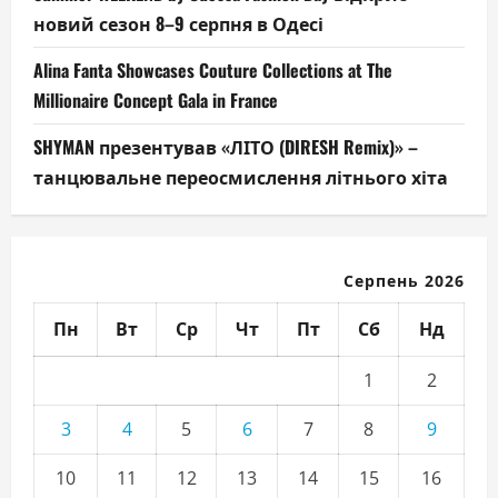
новий сезон 8–9 серпня в Одесі
Alina Fanta Showcases Couture Collections at The
Millionaire Concept Gala in France
SHYMAN презентував «ЛІТО (DIRESH Remix)» –
танцювальне переосмислення літнього хіта
Серпень 2026
Пн
Вт
Ср
Чт
Пт
Сб
Нд
1
2
3
4
5
6
7
8
9
10
11
12
13
14
15
16