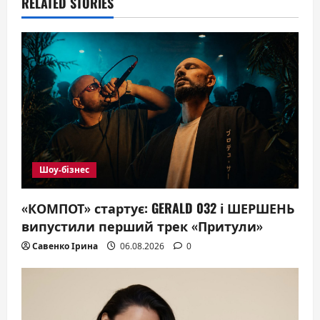
RELATED STORIES
i
g
a
t
i
o
Шоу-бізнес
n
«КОМПОТ» стартує: GERALD 032 і ШЕРШЕНЬ
випустили перший трек «Притули»
Савенко Ірина
06.08.2026
0