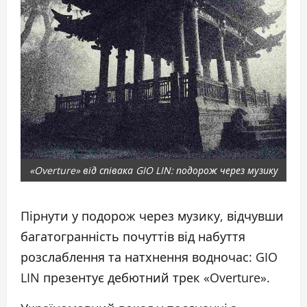
«Overture» від співака GIO LIN: подорож через музику
Пірнути у подорож через музику, відчувши
багатогранність почуттів від набуття
розслаблення та натхнення водночас: GIO
LIN презентує дебютний трек «Overture».