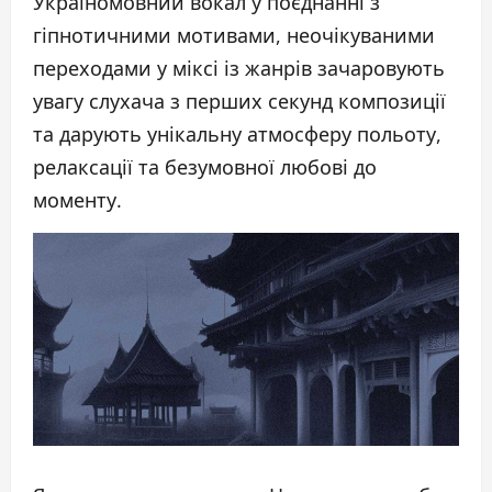
Україномовний вокал у поєднанні з
гіпнотичними мотивами, неочікуваними
переходами у міксі із жанрів зачаровують
увагу слухача з перших секунд композиції
та дарують унікальну атмосферу польоту,
релаксації та безумовної любові до
моменту.