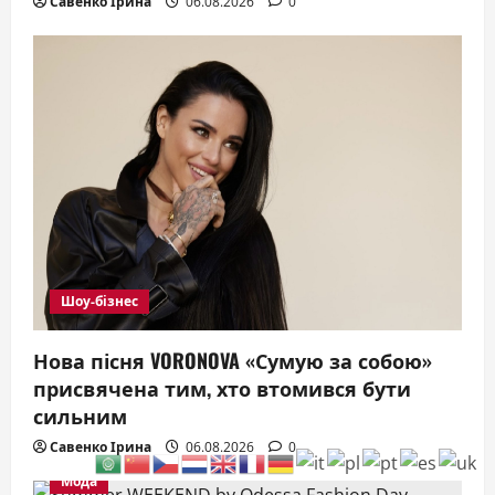
Савенко Ірина
06.08.2026
0
Шоу-бізнес
Нова пісня VORONOVA «Сумую за собою»
присвячена тим, хто втомився бути
сильним
Савенко Ірина
06.08.2026
0
Мода