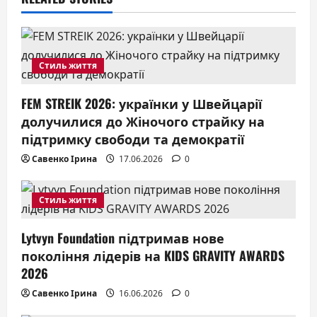
g
a
t
Стиль життя
i
FEM STREIK 2026: українки у Швейцарії
o
долучилися до Жіночого страйку на
підтримку свободи та демократії
n
Савенко Ірина
17.06.2026
0
Стиль життя
Lytvyn Foundation підтримав нове
покоління лідерів на KIDS GRAVITY AWARDS
2026
Савенко Ірина
16.06.2026
0