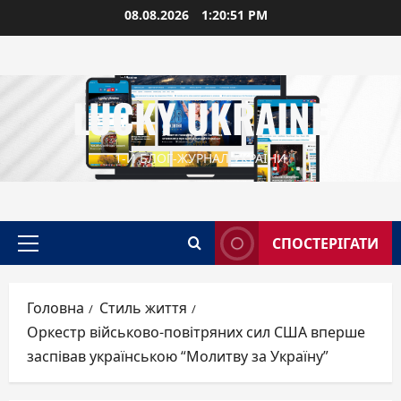
Перейти
08.08.2026
1:20:52 PM
до
вмісту
LUCKY UKRAINE
1-Й БЛОГ-ЖУРНАЛ УКРАЇНИ
СПОСТЕРІГАТИ
Головне
меню
Головна
Стиль життя
Оркестр військово-повітряних сил США вперше
заспівав українською “Молитву за Україну”