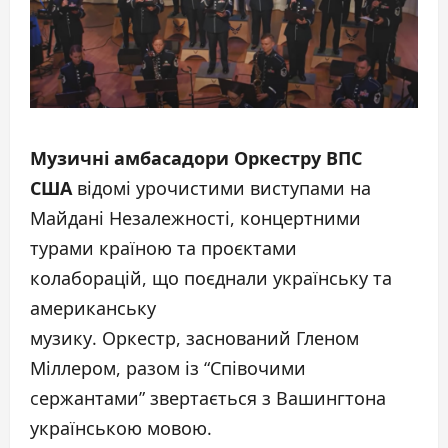
Музичні амбасадори Оркестру ВПС
США
відомі урочистими виступами на
Майдані Незалежності, концертними
турами країною та проєктами
колаборацій, що поєднали українську та
американську
музику. Оркестр, заснований Гленом
Міллером, разом із “Співочими
cержантами” звертається з Вашингтона
українською мовою.