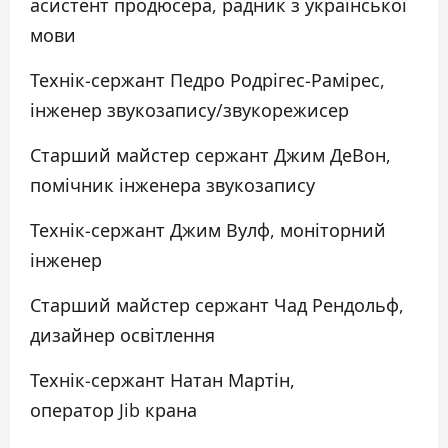
асистент продюсера, радник з української
мови
Технік-сержант Педро Родрігес-Рамірес,
інженер звукозапису/звукорежисер
Старший майстер сержант Джим ДеВон,
помічник інженера звукозапису
Технік-сержант Джим Вулф, моніторний
інженер
Старший майстер сержант Чад Рендольф,
дизайнер освітлення
Технік-сержант Натан Мартін,
оператор Jib крана