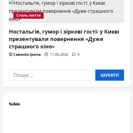
Стиль життя
Ностальгія, гумор і зіркові гості: у Києві
презентували повернення «Дуже
страшного кіно»
Савенко Ірина
11.06.2026
0
Пошук:
YouTube