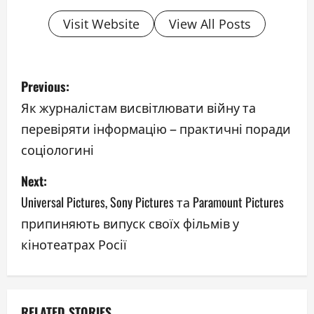
Visit Website
View All Posts
P
Previous:
o
Як журналістам висвітлювати війну та
перевіряти інформацію – практичні поради
s
соціологині
t
Next:
n
Universal Pictures, Sony Pictures та Paramount Pictures
a
припиняють випуск своїх фільмів у
кінотеатрах Росії
v
i
RELATED STORIES