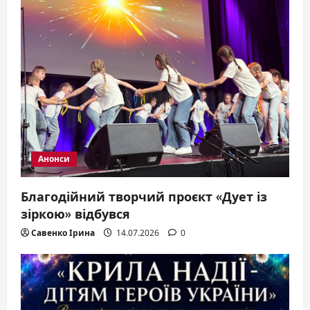
a
t
i
o
n
Анонси
Благодійний творчий проєкт «Дует із
зіркою» відбувся
Савенко Ірина
14.07.2026
0