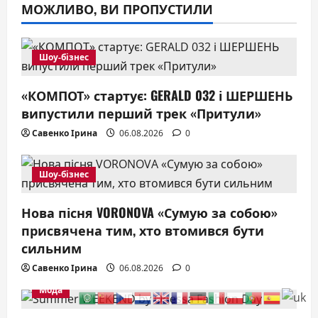
МОЖЛИВО, ВИ ПРОПУСТИЛИ
Шоу-бізнес
«КОМПОТ» стартує: GERALD 032 і ШЕРШЕНЬ
випустили перший трек «Притули»
Савенко Ірина
06.08.2026
0
Шоу-бізнес
Нова пісня VORONOVA «Сумую за собою»
присвячена тим, хто втомився бути
сильним
Савенко Ірина
06.08.2026
0
Мода