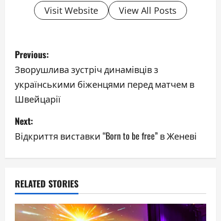
Visit Website
View All Posts
P
Previous:
o
Зворушлива зустріч динамівців з
українськими біженцями перед матчем в
s
Швейцарії
t
Next:
n
Відкриття виставки “Born to be free” в Женеві
a
v
RELATED STORIES
i
g