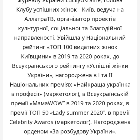
журналу України LuckyUkraine, голова
Клубу успішних жінок - Київ, ведуча на
АллатраТВ, організатор проектів
культурної, соціальної та благодійної
направленості. Увійшла у Національний
рейтинг «ТОП 100 видатних жінок
Київщини» в 2019 та 2020 роках, до
Всеукраїнського рейтингу «Успішні жінки
України», нагороджена в I та ІІ
Національних преміях «Найкраща українка
в професії» (маркетолог), в Всеукраїнській
премії «МамаWOW” в 2019 та 2020 роках, в
премії ТОП 50 «Lady summer 2020”, в премії
Celebrity Awards (маркетолог). Нагороджена
орденом «За розбудову України».