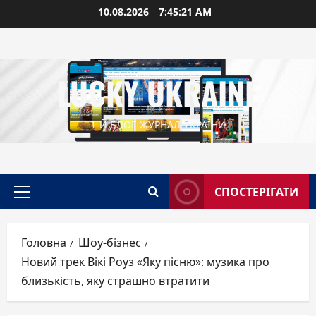
Перейти
10.08.2026
7:45:22 AM
до
вмісту
LUCKY UKRAINE
1-Й БЛОГ-ЖУРНАЛ УКРАЇНИ
СПОСТЕРІГАТИ
Головне
меню
Головна
Шоу-бізнес
Новий трек Вікі Роуз «Яку пісню»: музика про
близькість, яку страшно втратити