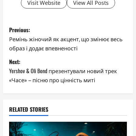
Visit Website
View All Posts
P
Previous:
o
Ремінь жіночий як акцент, що змінює весь
образ і додає впевненості
s
Next:
t
Yershov & Oli Bond презентували новий трек
n
«Часе» – пісню про цінність миті
a
v
RELATED STORIES
i
g