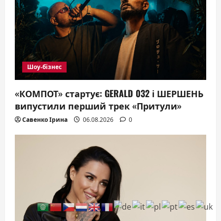
Шоу-бізнес
«КОМПОТ» стартує: GERALD 032 і ШЕРШЕНЬ
випустили перший трек «Притули»
Савенко Ірина
06.08.2026
0