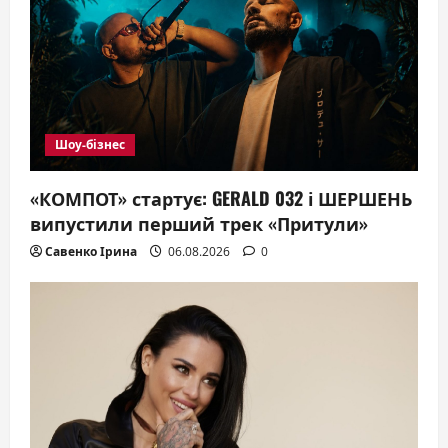
a
t
i
o
Шоу-бізнес
n
«КОМПОТ» стартує: GERALD 032 і ШЕРШЕНЬ
випустили перший трек «Притули»
Савенко Ірина
06.08.2026
0