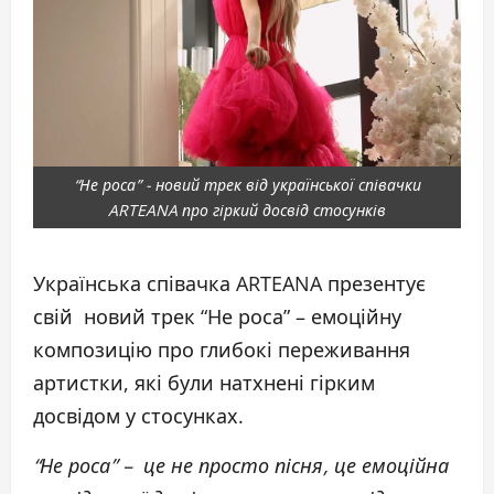
“Не роса” - новий трек від української співачки
ARTEANA про гіркий досвід стосунків
Українська співачка ARTEANA презентує
свій новий трек “Не роса” – емоційну
композицію про глибокі переживання
артистки, які були натхнені гірким
досвідом у стосунках.
“Не роса” – це не просто пісня, це емоційна