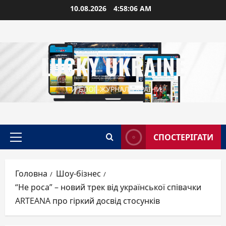
Перейти
10.08.2026
4:58:07 AM
до
вмісту
LUCKY UKRAINE
1-Й БЛОГ-ЖУРНАЛ УКРАЇНИ
СПОСТЕРІГАТИ
Головне
меню
Головна
Шоу-бізнес
“Не роса” – новий трек від української співачки
ARTEANA про гіркий досвід стосунків