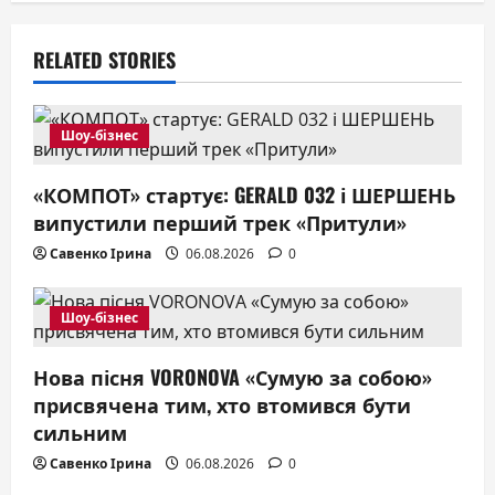
v
RELATED STORIES
i
g
Шоу-бізнес
a
«КОМПОТ» стартує: GERALD 032 і ШЕРШЕНЬ
t
випустили перший трек «Притули»
i
Савенко Ірина
06.08.2026
0
o
Шоу-бізнес
n
Нова пісня VORONOVA «Сумую за собою»
присвячена тим, хто втомився бути
сильним
Савенко Ірина
06.08.2026
0