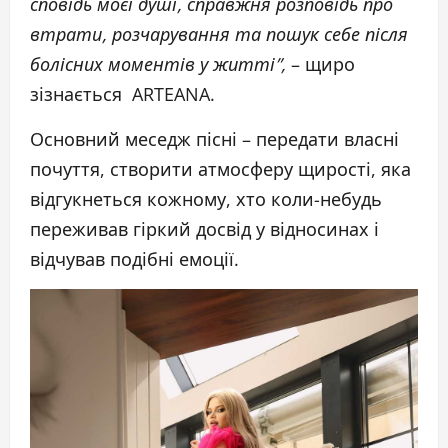
сповідь моєї душі, справжня розповідь про
втрати, розчарування та пошук себе після
болісних моментів у житті”,
– щиро
зізнається ARTEANA.
Основний меседж пісні – передати власні
почуття, створити атмосферу щирості, яка
відгукнеться кожному, хто коли-небудь
переживав гіркий досвід у відносинах і
відчував подібні емоції.