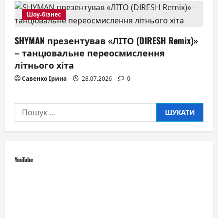
Шоу-бізнес
SHYMAN презентував «ЛІТО (DIRESH Remix)»
– танцювальне переосмислення
літнього хіта
Савенко Ірина
28.07.2026
0
Пошук:
YouTube