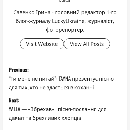
Editor
Савенко Ірина - головний редактор 1-го
блог-журналу LuckyUkraine, журналіст,
фоторепортер.
Visit Website
View All Posts
P
Previous:
o
“Ти мене не питай”: TAYNA презентує пісню
для тих, хто не здається в коханні
s
Next:
t
YALLA — «Збрехав» : пісня-послання для
n
дівчат та брехливих хлопців
a