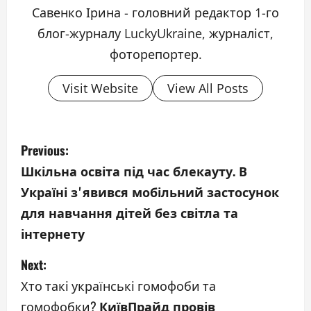
Савенко Ірина - головний редактор 1-го
блог-журналу LuckyUkraine, журналіст,
фоторепортер.
Visit Website
View All Posts
P
Previous:
o
Шкільна освіта під час блекауту. В
Україні зʼявився мобільний застосунок
s
для навчання дітей без світла та
t
інтернету
n
Next:
a
Хто такі українські гомофоби та
гомофобки?
КиївПрайд провів