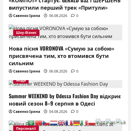
випустили перший трек «Притули»
Савенко Ірина
06.08.2026
0
Шоу-бізнес
Нова пісня VORONOVA «Сумую за собою»
присвячена тим, хто втомився бути
сильним
Савенко Ірина
06.08.2026
0
Мода
Summer WEEKEND by Odessa Fashion Day відкриє
новий сезон 8–9 серпня в Одесі
Савенко Ірина
04.08.2026
0
Персоналії