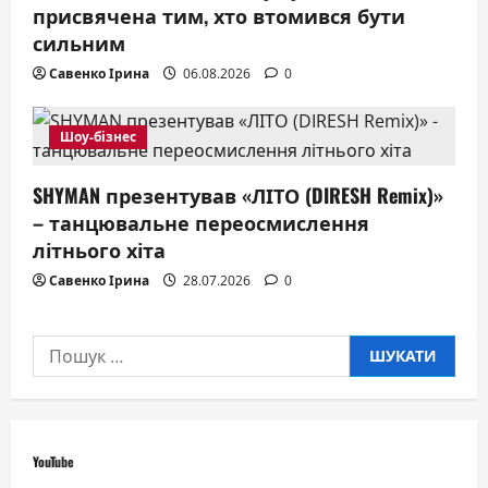
присвячена тим, хто втомився бути
сильним
Савенко Ірина
06.08.2026
0
Шоу-бізнес
SHYMAN презентував «ЛІТО (DIRESH Remix)»
– танцювальне переосмислення
літнього хіта
Савенко Ірина
28.07.2026
0
Пошук:
YouTube