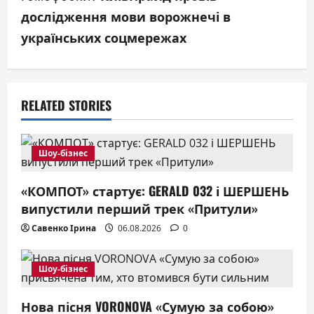
v
дослідження мови ворожнечі в
i
українських соцмережах
g
a
RELATED STORIES
t
i
Шоу-бізнес
o
«КОМПОТ» стартує: GERALD 032 і ШЕРШЕНЬ
n
випустили перший трек «Притули»
Савенко Ірина
06.08.2026
0
Шоу-бізнес
Нова пісня VORONOVA «Сумую за собою»