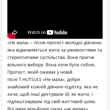
«Не мала» – пісня-протест молодої дівчини,
яка відмовляється жити за умовностями та
стереотипами суспільства. Вона прагне
вільного вибору. Вона хоче бути собою.
Протест, який оживає у новій
пісні T.HUTSULS «Не мала», добре
знайомий кожній дівчині-підлітку, яка не
хоче, щоб інші диктували їй, як жити, і
підлаштовували під свій життєвий шлях.
Від імені мільйонів таких «не малих»