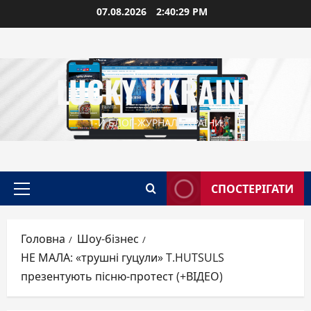
Перейти
07.08.2026
2:40:30 PM
до
вмісту
LUCKY UKRAINE
1-Й БЛОГ-ЖУРНАЛ УКРАЇНИ
СПОСТЕРІГАТИ
Головне
меню
Головна
Шоу-бізнес
НЕ МАЛА: «трушні гуцули» T.HUTSULS
презентують пісню-протест (+ВІДЕО)