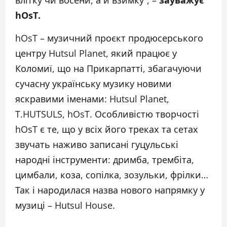
влітку чи восени, а й взимку”, –
зауважує
hOsT.
hOsT – музичний проєкт продюсерського
центру Hutsul Planet, який працює у
Коломиї, що на Прикарпатті, збагачуючи
сучасну українську музику новими
яскравими іменами: Hutsul Planet,
T.HUTSULS, hOsT. Особливістю творчості
hOsT є те, що у всіх його треках та сетах
звучать наживо записані гуцульські
народні інструменти: дримба, трембіта,
цимбали, коза, сопілка, зозульки, фрілки…
Так і народилася назва нового напрямку у
музиці – Hutsul House.