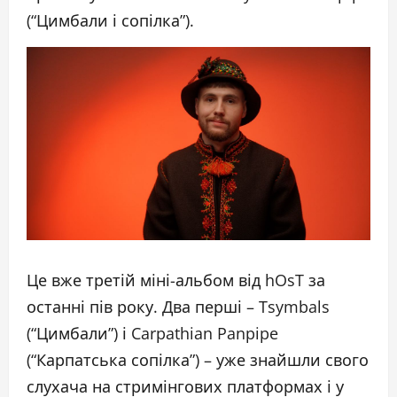
(“Цимбали і сопілка”).
Це вже третій міні-альбом від hOsT за
останні пів року. Два перші – Tsymbals
(“Цимбали”) і Carpathian Panpipe
(“Карпатська сопілка”) – уже знайшли свого
слухача на стримінгових платформах і у