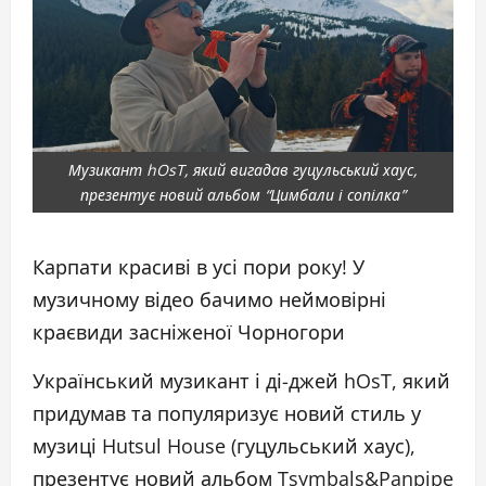
Музикант hOsT, який вигадав гуцульський хаус,
презентує новий альбом “Цимбали і сопілка”
Карпати красиві в усі пори року! У
музичному відео бачимо неймовірні
краєвиди засніженої Чорногори
Український музикант і ді-джей hOsT, який
придумав та популяризує новий стиль у
музиці Hutsul House (гуцульський хаус),
презентує новий альбом Tsymbals&Panpipe