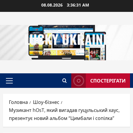
Перейти
08.08.2026
3:36:32 AM
до
вмісту
LUCKY UKRAINE
1-Й БЛОГ-ЖУРНАЛ УКРАЇНИ
СПОСТЕРІГАТИ
Головне
меню
Головна
Шоу-бізнес
Музикант hOsT, який вигадав гуцульський хаус,
презентує новий альбом “Цимбали і сопілка”