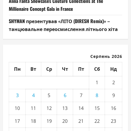
Alina Fanta Showcases Couture Collections at The
Millionaire Concept Gala in France
SHYMAN презентував «ЛІТО (DIRESH Remix)» –
танцювальне переосмислення літнього хіта
Серпень 2026
Пн
Вт
Ср
Чт
Пт
Сб
Нд
1
2
3
4
5
6
7
8
9
10
11
12
13
14
15
16
17
18
19
20
21
22
23