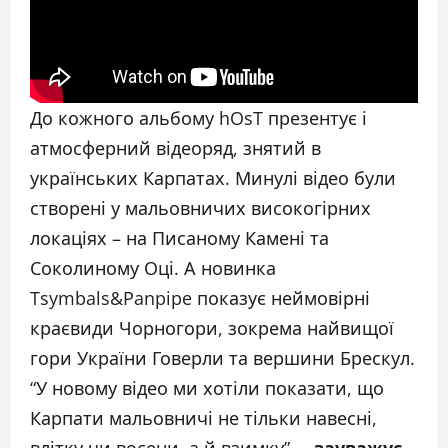
До кожного альбому hOsT презентує і
атмосферний відеоряд, знятий в
українських Карпатах. Минулі відео були
створені у мальовничих високогірних
локаціях – на Писаному Камені та
Соколиному Оці. А новинка
Tsymbals&Panpipe показує неймовірні
краєвиди Чорногори, зокрема найвищої
гори України Говерли та вершини Брескул.
“У новому відео ми хотіли показати, що
Карпати мальовничі не тільки навесні,