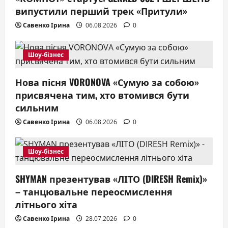
випустили перший трек «Притули»
Савенко Ірина
06.08.2026
0
Шоу-бізнес
Нова пісня VORONOVA «Сумую за собою»
присвячена тим, хто втомився бути
сильним
Савенко Ірина
06.08.2026
0
Шоу-бізнес
SHYMAN презентував «ЛІТО (DIRESH Remix)»
– танцювальне переосмислення
літнього хіта
Савенко Ірина
28.07.2026
0