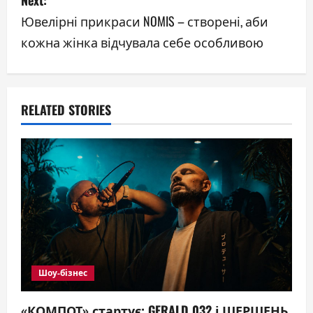
Next:
t
Ювелірні прикраси NOMIS – створені, аби
n
кожна жінка відчувала себе особливою
a
v
RELATED STORIES
i
g
a
t
i
o
Шоу-бізнес
n
«КОМПОТ» стартує: GERALD 032 і ШЕРШЕНЬ