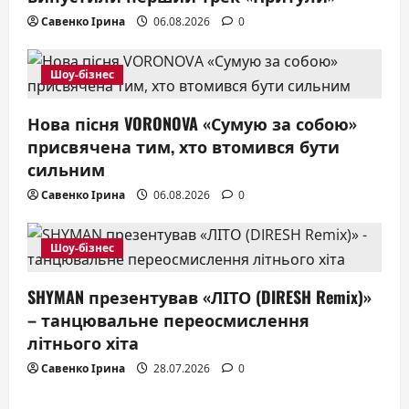
i
Савенко Ірина
06.08.2026
0
o
n
Шоу-бізнес
Нова пісня VORONOVA «Сумую за собою»
присвячена тим, хто втомився бути
сильним
Савенко Ірина
06.08.2026
0
Шоу-бізнес
SHYMAN презентував «ЛІТО (DIRESH Remix)»
– танцювальне переосмислення
літнього хіта
Савенко Ірина
28.07.2026
0