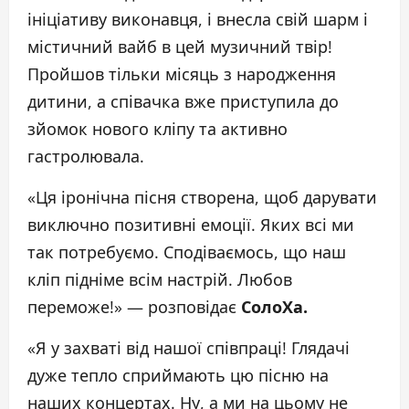
ініціативу виконавця, і внесла свій шарм і
містичний вайб в цей музичний твір!
Пройшов тільки місяць з народження
дитини, а співачка вже приступила до
зйомок нового кліпу та активно
гастролювала.
«Ця іронічна пісня створена, щоб дарувати
виключно позитивні емоції. Яких всі ми
так потребуємо. Сподіваємось, що наш
кліп підніме всім настрій. Любов
переможе!» — розповідає
СолоХа.
«Я у захваті від нашої співпраці! Глядачі
дуже тепло сприймають цю пісню на
наших концертах. Ну, а ми на цьому не