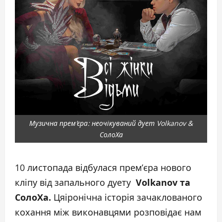
Музична прем’єра: неочікуваний дует Volkanov &
СолоХа
10 листопада відбулася прем’єра нового
кліпу від запального дуету
Volkanov та
СолоХа.
Цяіронічна історія зачаклованого
кохання між виконавцями розповідає нам