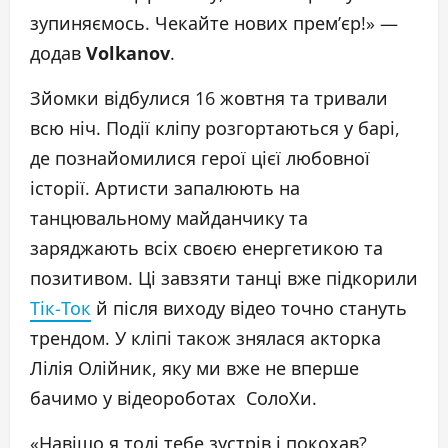
зупиняємось. Чекайте нових прем’єр!» —
додав
Volkanov
.
Зйомки відбулися 16 жовтня та тривали
всю ніч. Події кліпу розгортаються у барі,
де познайомилися герої цієї любовної
історії. Артисти запалюють на
танцювальному майданчику та
заряджають всіх своєю енергетикою та
позитивом. Ці завзяти танці вже підкорили
Тік-Ток
й після виходу відео точно стануть
трендом. У кліпі також знялася акторка
Лілія Олійник, яку ми вже не вперше
бачимо у відеороботах СолоХи.
«Навіщо я тоді тебе зустрів і покохав?