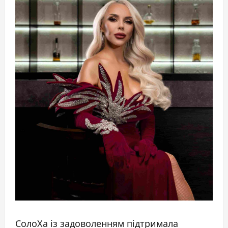
СолоХа із задоволенням підтримала