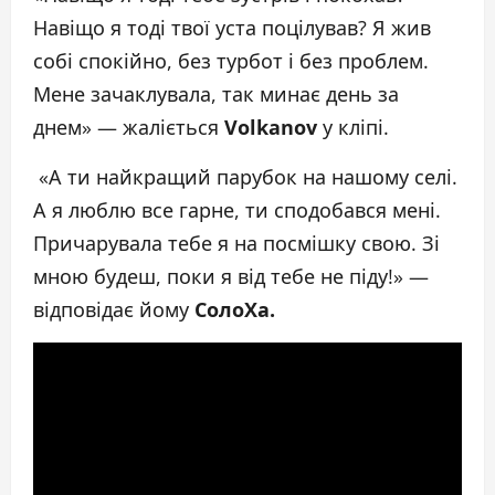
Навіщо я тоді твої уста поцілував? Я жив
собі спокійно, без турбот і без проблем.
Мене зачаклувала, так минає день за
днем» — жаліється
Volkanov
у кліпі.
«А ти найкращий парубок на нашому селі.
А я люблю все гарне, ти сподобався мені.
Причарувала тебе я на посмішку свою. Зі
мною будеш, поки я від тебе не піду!» —
відповідає йому
СолоХа.