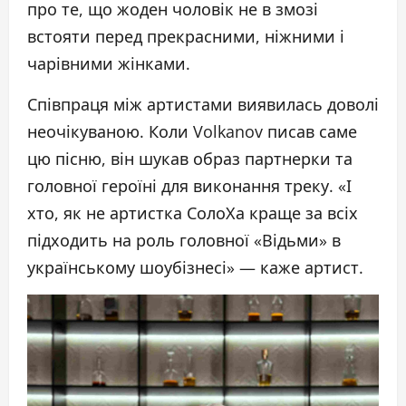
про те, що жоден чоловік не в змозі
встояти перед прекрасними, ніжними і
чарівними жінками.
Співпраця між артистами виявилась доволі
неочікуваною. Коли Volkanov писав саме
цю пісню, він шукав образ партнерки та
головної героїні для виконання треку. «І
хто, як не артистка СолоХа краще за всіх
підходить на роль головної «Відьми» в
українському шоубізнесі» — каже артист.