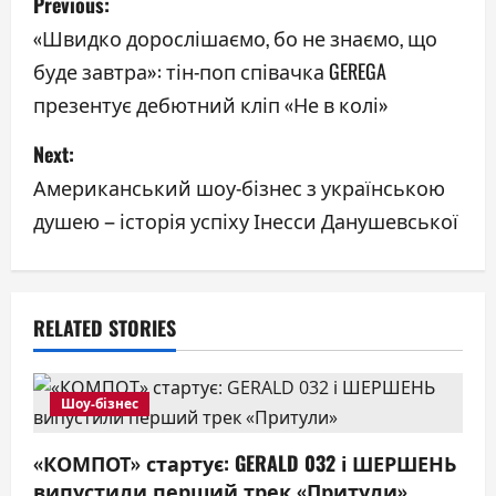
Previous:
o
«Швидко дорослішаємо, бо не знаємо, що
буде завтра»: тін-поп співачка GEREGA
s
презентує дебютний кліп «Не в колі»
t
Next:
n
Американський шоу-бізнес з українською
a
душею – історія успіху Інесси Данушевської
v
i
RELATED STORIES
g
a
Шоу-бізнес
t
«КОМПОТ» стартує: GERALD 032 і ШЕРШЕНЬ
випустили перший трек «Притули»