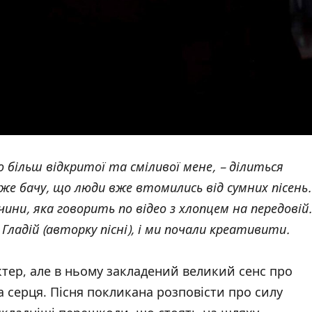
о більш відкритої та сміливої мене, – ділиться
же бачу, що люди вже втомились від сумних пісень.
ини, яка говорить по відео з хлопцем на передовій.
Гладій (авторку пісні), і ми почали креативити.
тер, але в ньому закладений великий сенс про
а серця. Пісня покликана розповісти про силу