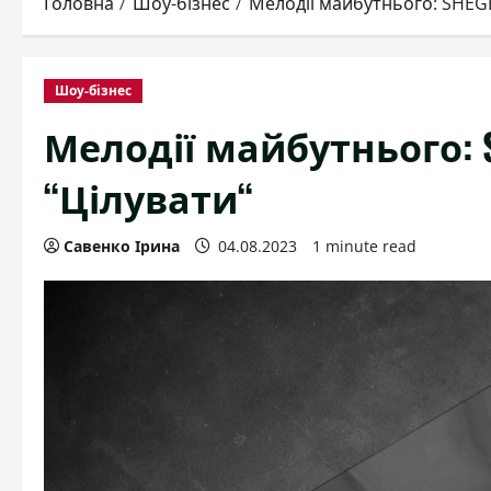
Головна
Шоу-бізнес
Мелодії майбутнього: SHEG
Шоу-бізнес
Мелодії майбутнього: 
“Цілувати“
Савенко Ірина
04.08.2023
1 minute read