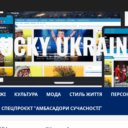
LUCKY UKRAIN
1-Й БЛОГ-ЖУРНАЛ УКРАЇНИ
ЖІ
КУЛЬТУРА
МОДА
СТИЛЬ ЖИТТЯ
ПЕРСО
СПЕЦПРОЄКТ “АМБАСАДОРИ СУЧАСНОСТІ”