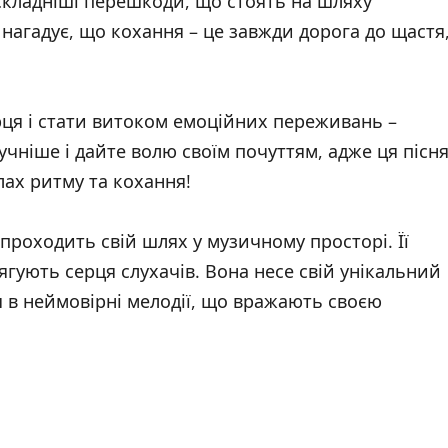
йскладніші перешкоди, що стоять на шляху
 нагадує, що кохання – це завжди дорога до щастя
рця і стати витоком емоційних переживань –
учніше і дайте волю своїм почуттям, адже ця пісн
лах ритму та кохання!
 проходить свій шлях у музичному просторі. Її
ягують серця слухачів. Вона несе свій унікальний
я в неймовірні мелодії, що вражають своєю