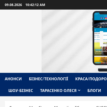
Перейти
09.08.2026
10:42:13 AM
до
вмісту
АНОНСИ
БІЗНЕС/ТЕХНОЛОГІЇ
КРАСА/ПОДОРО
ШОУ-БІЗНЕС
ТАРАСЕНКО ОЛЕСЯ
БЛОГИ