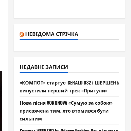
НЕВІДОМА СТРІЧКА
НЕДАВНІ ЗАПИСИ
«КОМПОТ» стартує: GERALD 032 і ШЕРШЕНЬ
випустили перший трек «Притули»
Нова пісня VORONOVA «Сумую за собою»
присвячена тим, хто втомився бути
сильним
Summer WEEKEND by Odessa Fashion Day відкриє