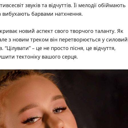
всесвіт звуків та відчуттів. Її мелодії обіймають
а вибухають барвами натхнення.
криває новий аспект свого творчого таланту. Як
і, але з новим треком він перетворюється у силовий
 “Цілувати” – це не просто пісня, це відчуття,
ушити тектоніку вашого серця.