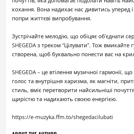
почуттів, яка допомагає подолати навіть на
кохання. Вона надихає нас дивитись уперед і
попри життєві випробування.
Зустрічайте мелодію, що обіцяє об’єднати се
SHEGEDA з треком “Цілувати”. Тож вмикайте г
створена, щоб буквально понести вас на кри
SHEGEDA – це втілення музичної гармонії, що
голос та внутрішня харизма, як магніти, прит
стиль, вміє перетворити найсильніші почутт
щирістю та надихають своєю енергією.
https://e-muzyka.ffm.to/shegedacilubati
ABOUT THE AUTHOR