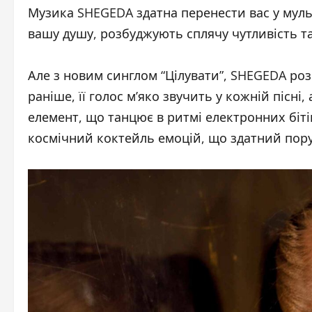
Музика SHEGEDA здатна перенести вас у мульти
вашу душу, розбуджують сплячу чутливість т
Але з новим синглом “Цілувати”, SHEGEDA роз
раніше, її голос м’яко звучить у кожній пісн
елемент, що танцює в ритмі електронних бітів.
космічний коктейль емоцій, що здатний пор