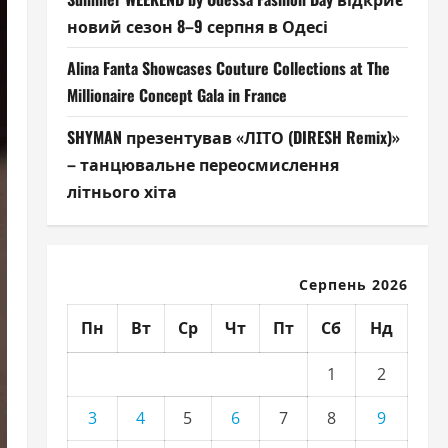
новий сезон 8–9 серпня в Одесі
Alina Fanta Showcases Couture Collections at The
Millionaire Concept Gala in France
SHYMAN презентував «ЛІТО (DIRESH Remix)»
– танцювальне переосмислення
літнього хіта
Серпень 2026
Пн
Вт
Ср
Чт
Пт
Сб
Нд
1
2
3
4
5
6
7
8
9