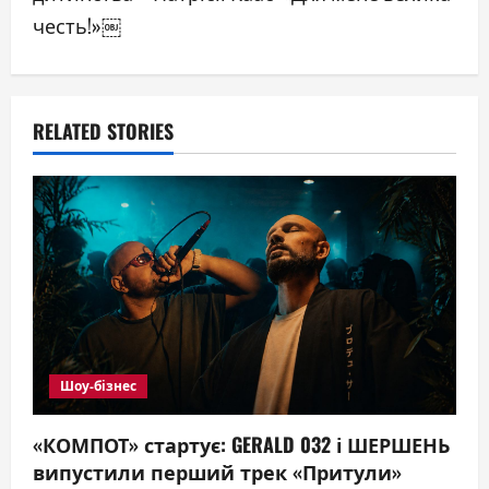
a
честь!»￼
v
i
RELATED STORIES
g
a
t
i
o
n
Шоу-бізнес
«КОМПОТ» стартує: GERALD 032 і ШЕРШЕНЬ
випустили перший трек «Притули»