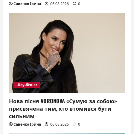
Савенко Ірина
06.08.2026
0
Шоу-бізнес
Нова пісня VORONOVA «Сумую за собою»
присвячена тим, хто втомився бути
сильним
Савенко Ірина
06.08.2026
0