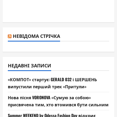
НЕВІДОМА СТРІЧКА
НЕДАВНІ ЗАПИСИ
«КОМПОТ» стартує: GERALD 032 і ШЕРШЕНЬ
випустили перший трек «Притули»
Нова пісня VORONOVA «Сумую за собою»
присвячена тим, хто втомився бути сильним
Summer WEEKEND by Odessa Fashion Day відкриє