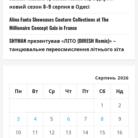
новий сезон 8–9 серпня в Одесі
Alina Fanta Showcases Couture Collections at The
Millionaire Concept Gala in France
SHYMAN презентував «ЛІТО (DIRESH Remix)» –
танцювальне переосмислення літнього хіта
Серпень 2026
Пн
Вт
Ср
Чт
Пт
Сб
Нд
1
2
3
4
5
6
7
8
9
10
11
12
13
14
15
16