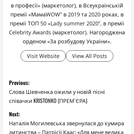
в професії» (маркетолог), в Всеукраїнській
премії «МамаWOW” в 2019 та 2020 роках, в
премії ТОП 50 «Lady summer 2020”, в премії
Celebrity Awards (маркетолог). Нагороджена
орденом «За розбудову України».
Visit Website
View All Posts
P
Previous:
o
Слова Шевченка ожили у новій пісні
співачки KRISTONKO (ПРЕМ`ЄРА)
s
Next:
t
Наталія Могилевська звернулася до кумира
n
дитинства – Патрісії Каас: «Для мене велика