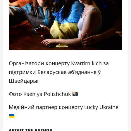
Організатори концерту Kvartirnik.ch за
підтримки Беларускае аб’яднанне ў
Швейцарыі
Фото Kseniya Polishchuk
Медійний партнер концерту Lucky Ukraine
ABOUT THE AUTHOR