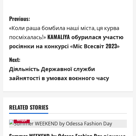
P
Previous:
o
«Коли раша бомбила наші міста, ця курва
посміхалась!»
KAMALIYA обурилася участю
s
росіянки на конкурсі «Міс Всесвіт 2023»
t
Next:
n
Діяльність Державної служби
a
зайнятості в умовах воєнного часу
v
i
RELATED STORIES
g
Мода
a
Summer WEEKEND by Odessa Fashion Day відкриє