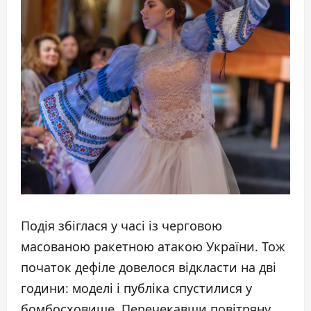
Подія збіглася у часі із черговою
масованою ракетною атакою України. Тож
початок дефіле довелося відкласти на дві
години: моделі і публіка спустилися у
бомбосховище. Перечекавши повітряну