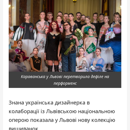
Караванська у Львові перетворила дефіле на
перформенс
Знана українська дизайнерка в
колаборації із Львівською національною
оперою показала у Львові нову колекцію
вишиванок