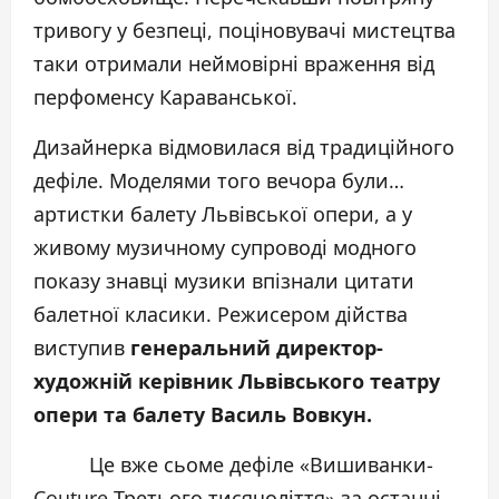
тривогу у безпеці, поціновувачі мистецтва
таки отримали неймовірні враження від
перфоменсу Караванської.
Дизайнерка відмовилася від традиційного
дефіле. Моделями того вечора були…
артистки балету Львівської опери, а у
живому музичному супроводі модного
показу знавці музики впізнали цитати
балетної класики. Режисером дійства
виступив
генеральний директор-
художній керівник Львівського театру
опери та балету Василь Вовкун.
Це вже сьоме дефіле «Вишиванки-
Couture Третього тисячоліття» за останні