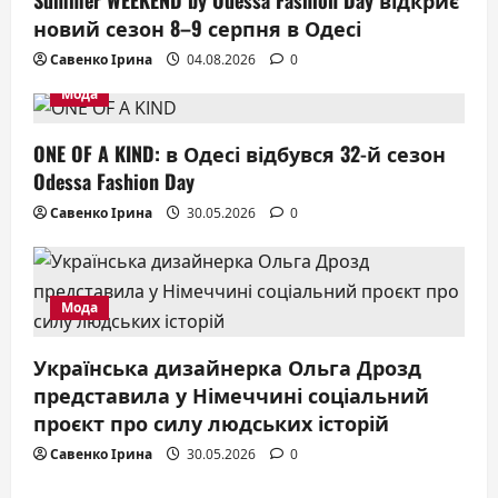
t
новий сезон 8–9 серпня в Одесі
i
Савенко Ірина
04.08.2026
0
Мода
o
ONE OF A KIND: в Одесі відбувся 32-й сезон
n
Odessa Fashion Day
Савенко Ірина
30.05.2026
0
Мода
Українська дизайнерка Ольга Дрозд
представила у Німеччині соціальний
проєкт про силу людських історій
Савенко Ірина
30.05.2026
0