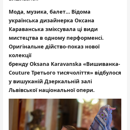
Мода, музика, балет… Відома
українська дизайнерка Оксана
Караванська зміксувала ці види
мистецтва в одному перформенсі.
Оригінальне дійство-показ нової
колекції
бренду
Oksana
Karavanska
«Вишиванка-
Couture
Третього тисячоліття» відбулося
у вишуканій Дзеркальній залі
Львівської національної опери.