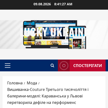
Перейти
09.08.2026
8:41:29 AM
до
вмісту
LUCKY UKRAINE
1-Й БЛОГ-ЖУРНАЛ УКРАЇНИ
СПОСТЕРІГАТИ
Головне
меню
Головна
Мода
Вишиванка-Couture Третього тисячоліття і
балерини-моделі: Караванська у Львові
перетворила дефіле на перформенс