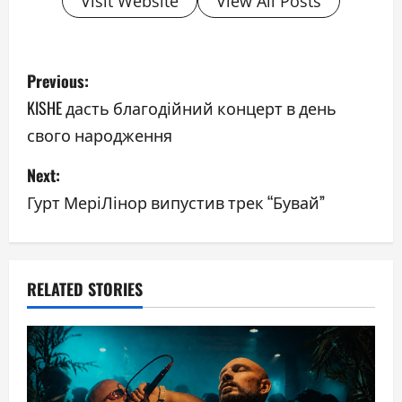
Visit Website
View All Posts
P
Previous:
o
KISHE дасть благодійний концерт в день
свого народження
s
Next:
t
Гурт МеріЛінор випустив трек “Бувай”
n
a
v
RELATED STORIES
i
g