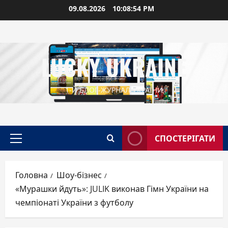
Перейти
09.08.2026
10:08:55 PM
до
вмісту
LUCKY UKRAINE
1-Й БЛОГ-ЖУРНАЛ УКРАЇНИ
СПОСТЕРІГАТИ
Головне
меню
Головна
Шоу-бізнес
«Мурашки йдуть»: JULIK виконав Гімн України на
чемпіонаті України з футболу