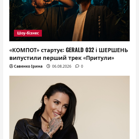
a
t
i
Шоу-бізнес
o
«КОМПОТ» стартує: GERALD 032 і ШЕРШЕНЬ
n
випустили перший трек «Притули»
Савенко Ірина
06.08.2026
0