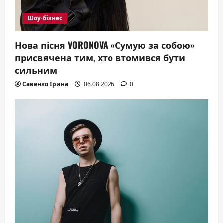
Шоу-бізнес
Нова пісня VORONOVA «Сумую за собою»
присвячена тим, хто втомився бути
сильним
Савенко Ірина
06.08.2026
0