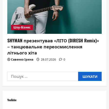
Шоу-бізнес
SHYMAN презентував «ЛІТО (DIRESH Remix)»
– танцювальне переосмислення
літнього хіта
Савенко Ірина
28.07.2026
0
Пошук:
YouTube