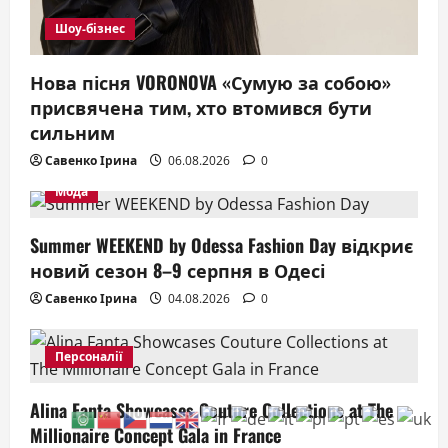
Шоу-бізнес
Нова пісня VORONOVA «Сумую за собою»
присвячена тим, хто втомився бути
сильним
Савенко Ірина
06.08.2026
0
Мода
Summer WEEKEND by Odessa Fashion Day відкриє
новий сезон 8–9 серпня в Одесі
Савенко Ірина
04.08.2026
0
Персоналії
Alina Fanta Showcases Couture Collections at The
Millionaire Concept Gala in France