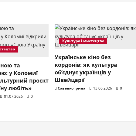
Культура і мистецтво
истецтво
Українське кіно без
кордонів: як культура
ною та
об’єднує українців у
ю: у Коломиї
Швейцарії
ультурний проєкт
їну любіть»
Савенко Ірина
13.06.2026
0
01.07.2026
0