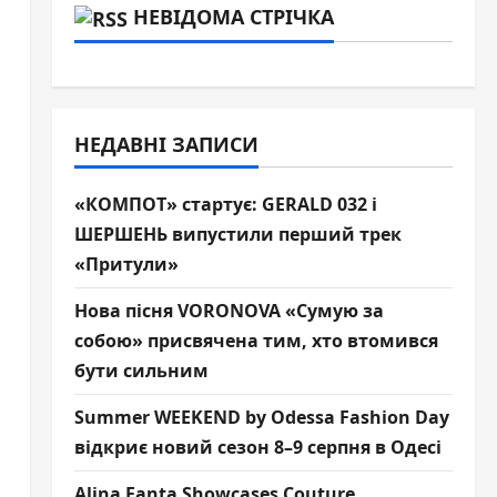
НЕВІДОМА СТРІЧКА
НЕДАВНІ ЗАПИСИ
«КОМПОТ» стартує: GERALD 032 і
ШЕРШЕНЬ випустили перший трек
«Притули»
Нова пісня VORONOVA «Сумую за
собою» присвячена тим, хто втомився
бути сильним
Summer WEEKEND by Odessa Fashion Day
відкриє новий сезон 8–9 серпня в Одесі
Alina Fanta Showcases Couture