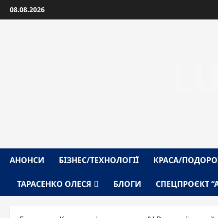
Перейти
08.08.2026
до
вмісту
L
АНОНСИ
БІЗНЕС/ТЕХНОЛОГІЇ
КРАСА/ПОДОРО
ТАРАСЕНКО ОЛЕСЯ
БЛОГИ
СПЕЦПРОЄКТ “