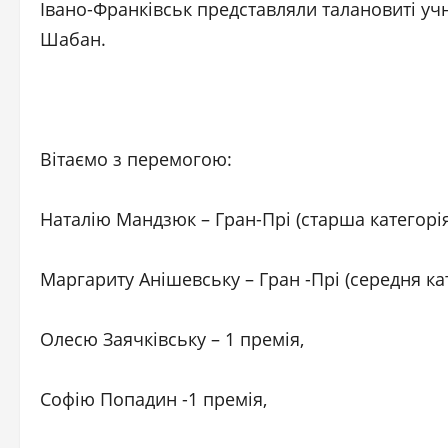
Івано-Франківськ представляли талановиті учні
Шабан.
Вітаємо з перемогою:
Наталію Мандзюк – Гран-Прі (старша категорія
Маргариту Анішевську – Гран -Прі (середня кат
Олесю Заячківську – 1 премія,
Софію Попадин -1 премія,