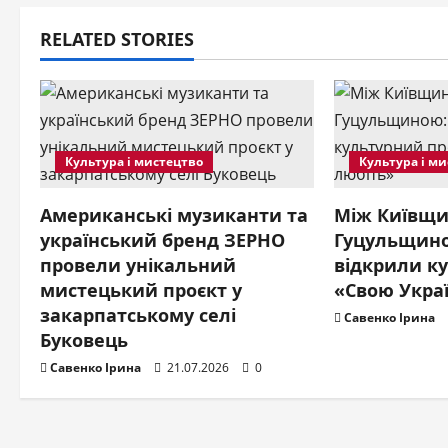
n
RELATED STORIES
a
v
i
Культура і мистецтво
Культура і м
g
Американські музиканти та
Між Київщи
a
український бренд ЗЕРНО
Гуцульщино
провели унікальний
відкрили к
t
мистецький проєкт у
«Свою Укра
i
закарпатському селі
Савенко Ірина
Буковець
o
Савенко Ірина
21.07.2026
0
n