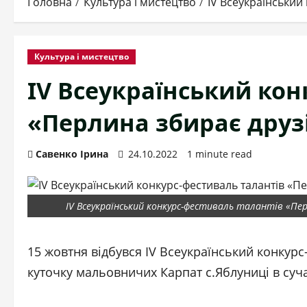
Головна
Культура і мистецтво
IV Всеукраїнський
Культура і мистецтво
IV Всеукраїнський кон
«Перлина збирає друз
Савенко Ірина
24.10.2022
1 minute read
IV Всеукраїнський конкурс-фестиваль талантів «Пе
15 жовтня відбувся IV Всеукраїнський конкурс
куточку мальовничих Карпат с.Яблуниці в суч