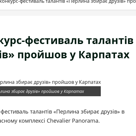
 конкурс-фестиваль талантів «Перлина збирає друзів» пр
курс-фестиваль талантів
ів» пройшов у Карпатах
рлина збирає друзів» пройшов у Карпатах
-фестиваль талантів «Перлина збирає друзів» в
асному комплексі Chevalier Panorama.