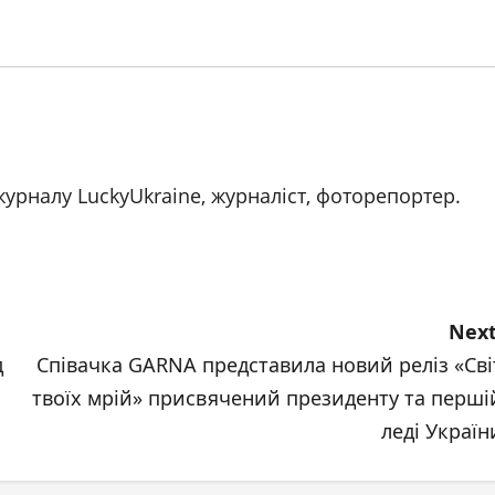
журналу LuckyUkraine, журналіст, фоторепортер.
Next
д
Співачка GARNA представила новий реліз «Сві
твоїх мрій» присвячений президенту та перші
леді Україн