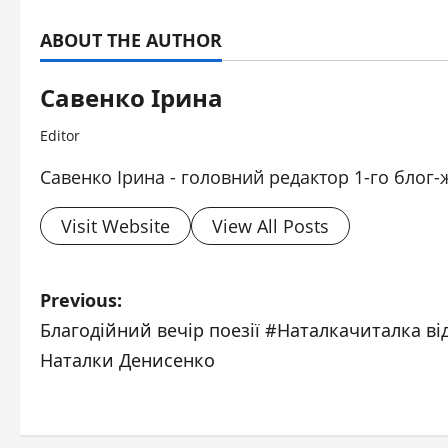
ABOUT THE AUTHOR
Савенко Ірина
Editor
Савенко Ірина - головний редактор 1-го блог-
Visit Website
View All Posts
P
Previous:
Благодійний вечір поезії #Наталкачиталка ві
o
Наталки Денисенко
s
t