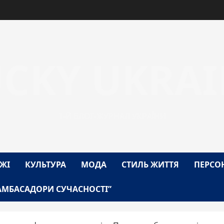
UCKY UKRAI
1-Й БЛОГ-ЖУРНАЛ УКРАЇНИ
ЖІ
КУЛЬТУРА
МОДА
СТИЛЬ ЖИТТЯ
ПЕРСО
АМБАСАДОРИ СУЧАСНОСТІ”