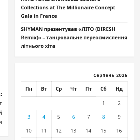
Collections at The Millionaire Concept
Gala in France
SHYMAN презентував «ЛІТО (DIRESH
Remix)» – танцювальне переосмислення
літнього хіта
Серпень 2026
Пн
Вт
Ср
Чт
Пт
Сб
Нд
:
т
1
2
й
3
4
5
6
7
8
9
и
10
11
12
13
14
15
16