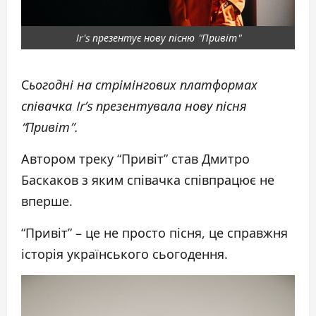
Ir's презентує нову пісню "Привіт"
С
ьогодні на стрімінгових платформах
співачка Ir’s презентувала нову пісня
“Привіт”.
Автором треку “Привіт” став Дмитро
Баскаков з яким співачка співпрацює не
вперше.
“Привіт” – це не просто пісня, це справжня
історія українського сьогодення.