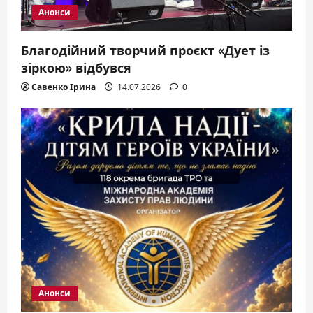
Анонси
Благодійний творчий проєкт «Дует із
зіркою» відбувся
Савенко Ірина
14.07.2026
0
Анонси