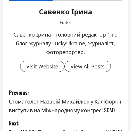
Савенко Ірина
Editor
Савенко Ірина - головний редактор 1-го
блог-журналу LuckyUkraine, журналіст,
фоторепортер.
Visit Website
View All Posts
P
Previous:
o
Стоматолог Назарій Михайлюк у Каліфорнії
виступив на Міжнародному конгресі SCAD
s
Next:
t