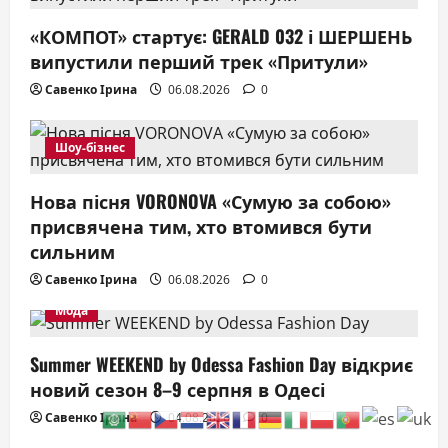
«КОМПОТ» стартує: GERALD 032 і ШЕРШЕНЬ
випустили перший трек «Притули»
Савенко Ірина
06.08.2026
0
Шоу-бізнес
Нова пісня VORONOVA «Сумую за собою»
присвячена тим, хто втомився бути
сильним
Савенко Ірина
06.08.2026
0
Мода
Summer WEEKEND by Odessa Fashion Day відкриє
новий сезон 8–9 серпня в Одесі
Савенко Ірина
04.08.2026
0