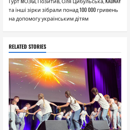
Гурт MОЗGI, Позитив, Оля Цибульська, KADNAY
n
та інші зірки зібрали понад 100 000 гривень
a
на допомогу українським дітям
v
i
RELATED STORIES
g
a
t
i
o
n