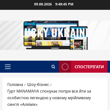
Перейти
09.08.2026
9:48:46 PM
до
вмісту
LUCKY UKRAINE
1-Й БЛОГ-ЖУРНАЛ УКРАЇНИ
СПОСТЕРІГАТИ
Головне
меню
Головна
Шоу-бізнес
Гурт MANAMAHA спонукає попри все йти за
особистою легендою у новому мрійливому
синглі «Алхімік»