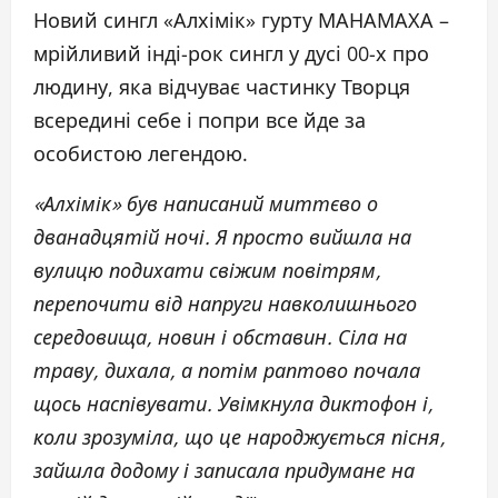
Новий сингл «Алхімік» гурту МАНАМАХА –
мрійливий інді-рок сингл у дусі 00-х про
людину, яка відчуває частинку Творця
всередині себе і попри все йде за
особистою легендою.
«Алхімік» був написаний миттєво о
дванадцятій ночі. Я просто вийшла на
вулицю подихати свіжим повітрям,
перепочити від напруги навколишнього
середовища, новин і обставин. Сіла на
траву, дихала, а потім раптово почала
щось наспівувати. Увімкнула диктофон і,
коли зрозуміла, що це народжується пісня,
зайшла додому і записала придумане на