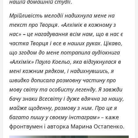
нашій домашній студії.
Мрійливість мелодії надихнула мене на
текст про Творця. «Алхімік в кожному з
нас»
–
це нагадування всім нам, що в нас є
частка Творця і все в наших руках. Цікаво,
що згодом до мене потрапила аудіокнига
«Алхімік» Пауло Коельо, яка відгукнулася в
мені кожним рядком, і надихнувшись, я
швидко дописала розмовну частину про
мову світу та особисту легенду. Я завжди
бачу знаки Всесвіту і дуже вдячна за нашу,
майже щоденну, розмову з ним. Про це я
багато пишу у своєму інстаграм»
– каже
фронтвумен і авторка Марина Остапенко.