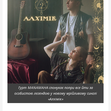
Гурт MANAMAHA спонукає попри все йти за
особистою легендою у новому мрійливому синглі
«Алхімік»