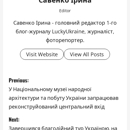
Editor
Савенко Ірина - головний редактор 1-го
блог-журналу LuckyUkraine, журналіст,
фоторепортер.
Visit Website
View All Posts
P
Previous:
o
У Національному музеї народної
архітектури та побуту України запрацював
s
реконструйований центральний вхід
t
Next:
n
Завершився благодійний тур Україною, на