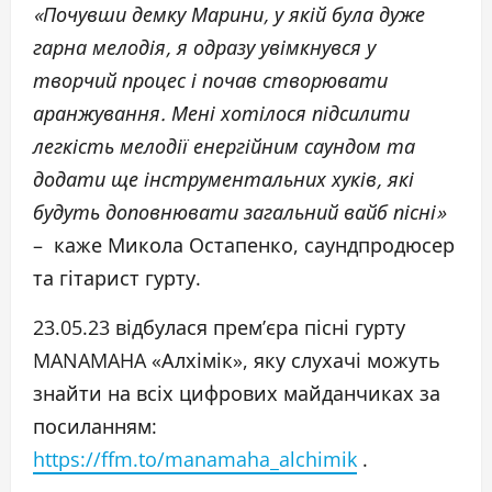
«Почувши демку Марини, у якій була дуже
гарна мелодія, я одразу увімкнувся у
творчий процес і почав створювати
аранжування. Мені хотілося підсилити
легкість мелодії енергійним саундом та
додати ще інструментальних хуків, які
будуть доповнювати загальний вайб пісні»
– каже Микола Остапенко, саундпродюсер
та гітарист гурту.
23.05.23 відбулася прем’єра пісні гурту
MANAMAHA «Алхімік», яку слухачі можуть
знайти на всіх цифрових майданчиках за
посиланням:
https://ffm.to/manamaha_alchimik
.