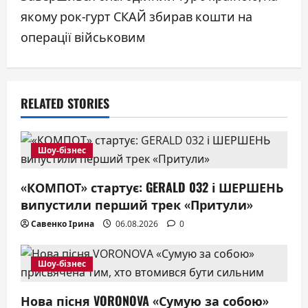
a
якому рок-гурт СКАЙ збирав кошти на
операції військовим
v
i
g
RELATED STORIES
a
Шоу-бізнес
t
i
«КОМПОТ» стартує: GERALD 032 і ШЕРШЕНЬ
випустили перший трек «Притули»
o
Савенко Ірина
06.08.2026
0
n
Шоу-бізнес
Нова пісня VORONOVA «Сумую за собою»