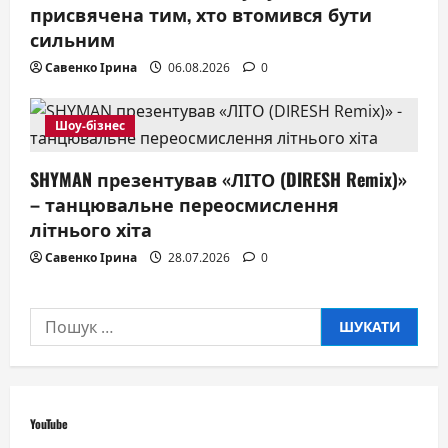
присвячена тим, хто втомився бути
сильним
Савенко Ірина
06.08.2026
0
Шоу-бізнес
SHYMAN презентував «ЛІТО (DIRESH Remix)»
– танцювальне переосмислення
літнього хіта
Савенко Ірина
28.07.2026
0
Пошук:
YouTube