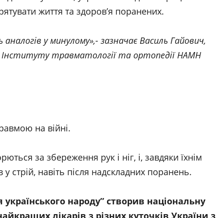
ятувати життя та здоров’я поранених.
 аналогів у минулому»,- зазначає Василь Гайович,
 Інституту травматології та ортопедії НАМН
авмою на війні.
рються за збереження рук і ніг, і, завдяки їхнім
 у стрій, навіть після надскладних поранень.
 українського народу” створив національну
 найкращих лікарів з різних куточків України з