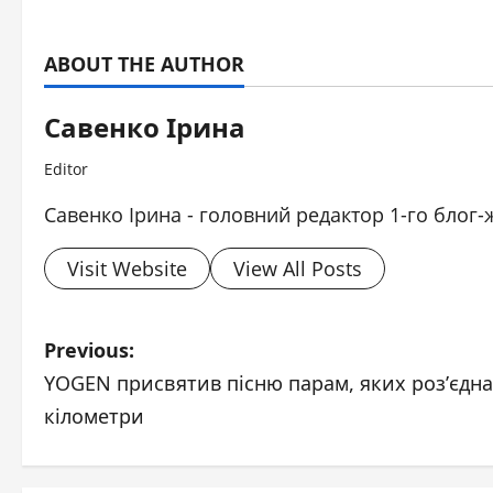
ABOUT THE AUTHOR
Савенко Ірина
Editor
Савенко Ірина - головний редактор 1-го блог-
Visit Website
View All Posts
P
Previous:
YOGEN присвятив пісню парам, яких розʼєдн
o
кілометри
s