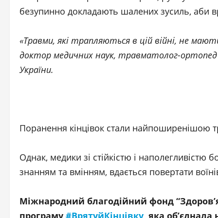
безупинно докладають шалених зусиль, аби вр
«Травми, які трапляються в цій війні, не мають
доктор медичних наук, травматолог-ортопед
України.
Поранення кінцівок стали найпоширенішою тр
Однак, медики зі стійкістю і наполегливістю бо
знанням та вмінням, вдається повертати воїнів
Міжнародний благодійний фонд “Здоров’я
програму
#ВрятуйКінцівку
, яка об’єднала