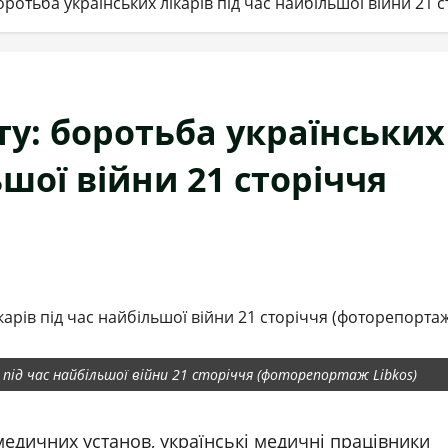
ротьба українських лікарів під час найбільшої війни 21 
у: боротьба українських
ьшої війни 21 сторіччя
)
 під час найбільшої війни 21 сторіччя (фоторепортаж Libkos)
медичних установ, українські медичні працівники