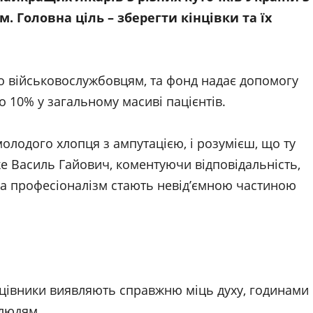
Головна ціль – зберегти кінцівки та їх
 військовослужбовцям, та фонд надає допомогу
 10% у загальному масиві пацієнтів.
олодого хлопця з ампутацією, і розумієш, що ту
же Василь Гайович, коментуючи відповідальність,
та професіоналізм стають невід’ємною частиною
ацівники виявляють справжню міць духу, годинами
 людям.