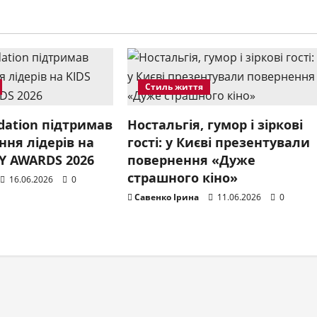
Стиль життя
dation підтримав
Ностальгія, гумор і зіркові
ння лідерів на
гості: у Києві презентували
Y AWARDS 2026
повернення «Дуже
страшного кіно»
16.06.2026
0
Савенко Ірина
11.06.2026
0