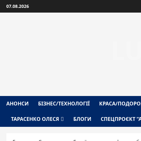
Перейти
07.08.2026
до
вмісту
L
АНОНСИ
БІЗНЕС/ТЕХНОЛОГІЇ
КРАСА/ПОДОРО
ТАРАСЕНКО ОЛЕСЯ
БЛОГИ
СПЕЦПРОЄКТ “