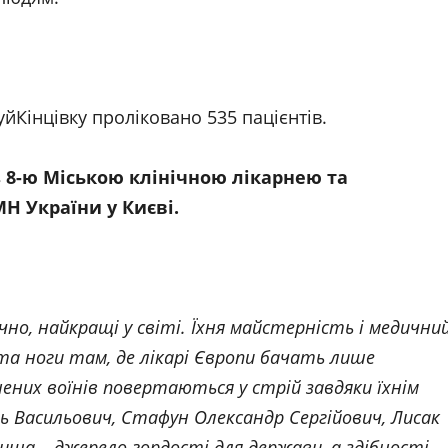
йКінцівку проліковано 535 пацієнтів.
 8-ю Міською клінічною лікарнею та
Н України у Києві.
о, найкращі у світі. Їхня майстерність і медични
 ноги там, де лікарі Європи бачать лише
ених воїнів повертаються у стрій завдяки їхнім
ль Васильович, Стафун Олександр Сергійович, Лисак
вища – джерело гордості для держави, а здібності