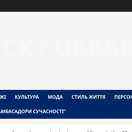
UCKY UKRAI
1-Й БЛОГ-ЖУРНАЛ УКРАЇНИ
ЖІ
КУЛЬТУРА
МОДА
СТИЛЬ ЖИТТЯ
ПЕРСО
АМБАСАДОРИ СУЧАСНОСТІ”