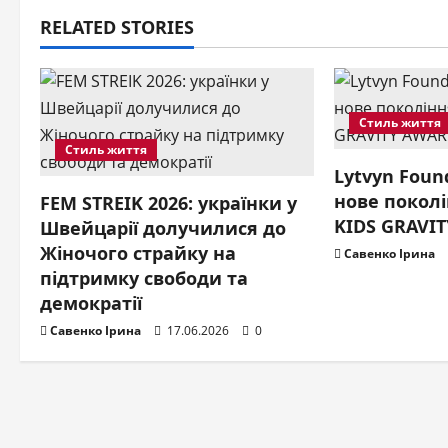
t
RELATED STORIES
n
a
v
Стиль життя
Стиль життя
i
Lytvyn Foun
нове поколі
g
FEM STREIK 2026: українки у
KIDS GRAVIT
Швейцарії долучилися до
a
Жіночого страйку на
Савенко Ірина
підтримку свободи та
t
демократії
i
Савенко Ірина
17.06.2026
0
o
n