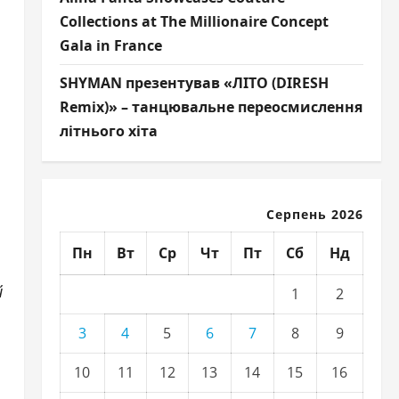
Collections at The Millionaire Concept
Gala in France
SHYMAN презентував «ЛІТО (DIRESH
Remix)» – танцювальне переосмислення
літнього хіта
Серпень 2026
Пн
Вт
Ср
Чт
Пт
Сб
Нд
й
1
2
3
4
5
6
7
8
9
10
11
12
13
14
15
16