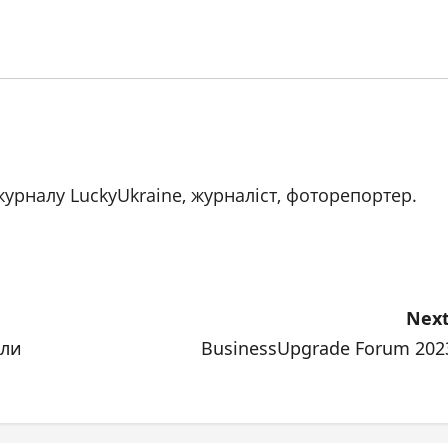
журналу LuckyUkraine, журналіст, фоторепортер.
Next
али
BusinessUpgrade Forum 202