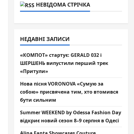
НЕВІДОМА СТРІЧКА
НЕДАВНІ ЗАПИСИ
«КОМПОТ» стартує: GERALD 032 і
ШЕРШЕНЬ випустили перший трек
«Притули»
Нова пісня VORONOVA «Сумую за
собою» присвячена тим, хто втомився
бути сильним
Summer WEEKEND by Odessa Fashion Day
відкриє новий сезон 8–9 серпня в Одесі
Alina Fanta Showcases Couture