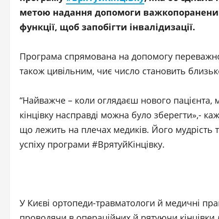
метою надання допомоги важкопораненим. 
функції, щоб запобігти інвалідизації.
Програма спрямована на допомогу переважно
також цивільним, чиє число становить близько
“Найважче – коли оглядаєш нового пацієнта, м
кінцівку насправді можна було зберегти»,- ка
що лежить на плечах медиків. Його мудрість 
успіху програми #ВрятуйКінцівку.
У Києві ортопеди-травматологи й медичні пр
проводячи в операційних й рятуючи кінцівки