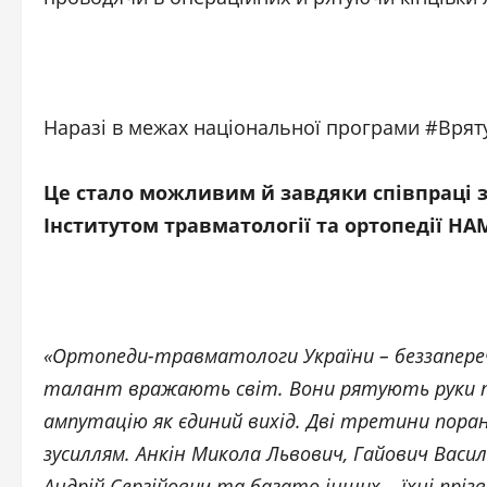
Наразі в межах національної програми #Вряту
Це стало можливим й завдяки співпраці з
Інститутом травматології та ортопедії НАМ
«Ортопеди-травматологи України – беззаперечн
талант вражають світ. Вони рятують руки та
ампутацію як єдиний вихід. Дві третини поран
зусиллям. Анкін Микола Львович, Гайович Васи
Андрій Сергійович та багато інших – їхні пріз