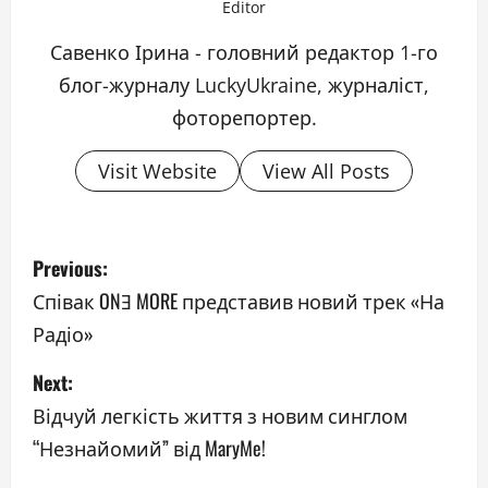
Editor
Савенко Ірина - головний редактор 1-го
блог-журналу LuckyUkraine, журналіст,
фоторепортер.
Visit Website
View All Posts
P
Previous:
o
Співак ONƎ MORE представив новий трек «На
Радіо»
s
Next:
t
Відчуй легкість життя з новим синглом
n
“Незнайомий” від MaryMe!
a