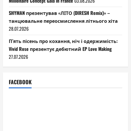
Millionaire Concept Gala in France
03.08.2026
SHYMAN презентував «ЛІТО (DIRESH Remix)» –
танцювальне переосмислення літнього хіта
28.07.2026
П’ять пісень про кохання, ніч і одержимість:
Vivid Rose презентує дебютний EP Love Making
27.07.2026
FACEBOOK