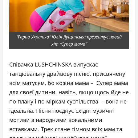
“Гарна Українка” Юлія Лущинська презентує новий
хіт “Супер мама”
Співачка LUSHCHINSKA випускає
танцювальну драйвову пісню, присвячену
всім матусям, бо кожна мама – Супер мама
для своєї дитини, навіть, якщо щось йде не
по плану і по міркам суспільства – вона не
ідеальна. Пісня поєднує східні музичні
мотиви з народними вокальними
вставками. Трек стане гімном всіх мам та