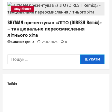
Шоу-бізнес
SHYMAN презентував «ЛІТО (DIRESH Remix)»
– танцювальне переосмислення
літнього хіта
Савенко Ірина
28.07.2026
0
Пошук:
YouTube