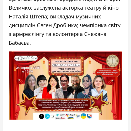
Величко; заслужена акторка театру й кіно
Наталія Штепа; викладач музичних
дисциплін Євген Дробінка; чемпіонка світу
з армреслінгу та волонтерка Снєжана
Бабаєва.