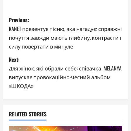
P
Previous:
o
RANET презентує пісню, яка нагадує: справжні
почуття завжди мають глибину, контрасти і
s
силу повертати в минуле
t
Next:
n
Для жінок, які обрали себе: співачка MELANYA
a
випускає провокаційно-чесний альбом
«ШКОДА»
v
i
g
RELATED STORIES
a