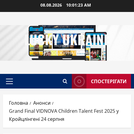
Перейти
08.08.2026
10:01:25 AM
до
вмісту
LUCKY UKRAINE
1-Й БЛОГ-ЖУРНАЛ УКРАЇНИ
СПОСТЕРІГАТИ
Головне
меню
Головна
Анонси
Grand Final VIDNOVA Children Talent Fest 2025 у
Кройцлінгені 24 серпня