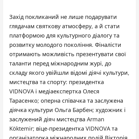
Захід покликаний не лише подарувати
глядачам святкову атмосферу, а й стати
платформою для культурного діалогу та
розвитку молодого покоління. Фіналісти
отримають можливість презентувати свої
таланти перед міжнародним журі, до
складу якого увійшли відомі діячі культури,
мистецтва та спорту: президентка
VIDNOVA і медіаекспертка Олеся
Тарасенко; оперна співачка та заслужена
діячка культури Ольга Барбен; художник і
заслужений діяч мистецтва Arman
Köktemir; віце-президентка VIDNOVA та
організаторка міжнародних подій Вікторія