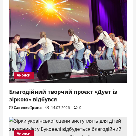
t
i
o
n
Анонси
Благодійний творчий проєкт «Дует із
зіркою» відбувся
Савенко Ірина
14.07.2026
0
Анонси