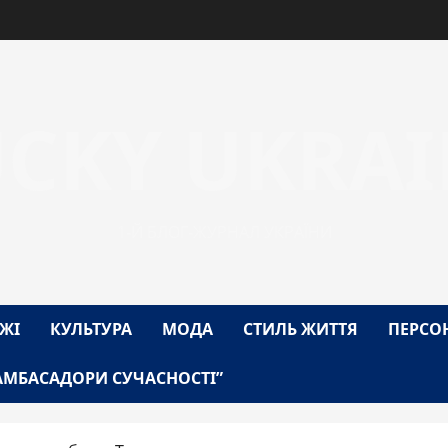
UCKY UKRAI
1-Й БЛОГ-ЖУРНАЛ УКРАЇНИ
ЖІ
КУЛЬТУРА
МОДА
СТИЛЬ ЖИТТЯ
ПЕРСО
АМБАСАДОРИ СУЧАСНОСТІ”