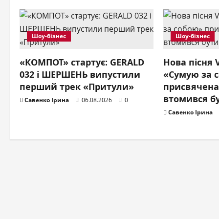
v
i
Шоу-бізнес
Шоу-бізнес
g
«КОМПОТ» стартує: GERALD
Нова пісня
a
032 і ШЕРШЕНЬ випустили
«Сумую за 
t
перший трек «Притули»
присвячена
втомився б
Савенко Ірина
06.08.2026
0
i
Савенко Ірина
o
n