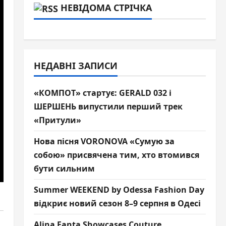
НЕВІДОМА СТРІЧКА
НЕДАВНІ ЗАПИСИ
«КОМПОТ» стартує: GERALD 032 і
ШЕРШЕНЬ випустили перший трек
«Притули»
Нова пісня VORONOVA «Сумую за
собою» присвячена тим, хто втомився
бути сильним
Summer WEEKEND by Odessa Fashion Day
відкриє новий сезон 8–9 серпня в Одесі
Alina Fanta Showcases Couture