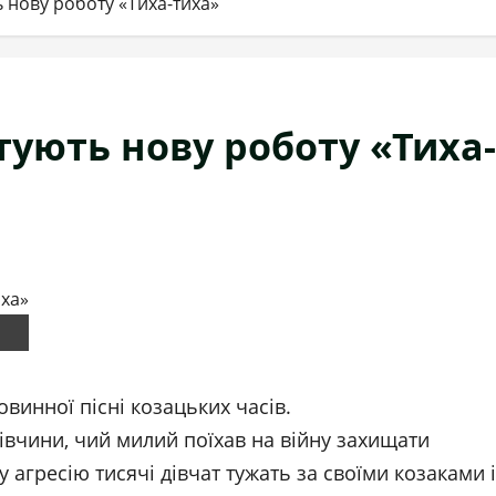
 нову роботу «Тиха-тиха»
тують нову роботу «Тиха-
овинної пісні козацьких часів.
івчини, чий милий поїхав на війну захищати
у агресію тисячі дівчат тужать за своїми козаками і