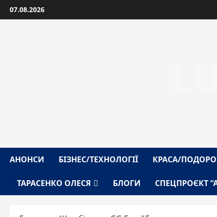
Перейти
07.08.2026
до
вмісту
L
АНОНСИ
БІЗНЕС/ТЕХНОЛОГІЇ
КРАСА/ПОДОРО
ТАРАСЕНКО ОЛЕСЯ
БЛОГИ
СПЕЦПРОЄКТ “