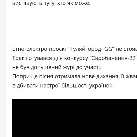
виспівують тугу, хто як може.
Етно-електро проєкт “Гуляйгород- GG” не стоя
Трек готувався для конкурсу “Євробачення-22”
не був допущений журі до участі.
Попри це пісня отримала нове дихання, її ж
відбивати настрої більшості українок.