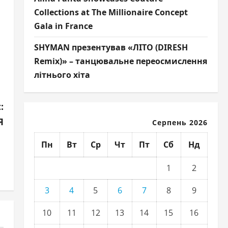
Collections at The Millionaire Concept
Gala in France
SHYMAN презентував «ЛІТО (DIRESH
Remix)» – танцювальне переосмислення
літнього хіта
:
Я
Серпень 2026
Пн
Вт
Ср
Чт
Пт
Сб
Нд
1
2
3
4
5
6
7
8
9
10
11
12
13
14
15
16