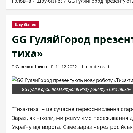
Головна
Шоу-бізнес
GG ГуляйГород презентують
Шоу-бізнес
GG ГуляйГород презен
тиха»
Савенко Ірина
11.12.2022
1 minute read
GG ГуляйГород презентують нову роботу «Тиха-тиха»
“Тиха-тиха” – це сучасне переосмислення стар
Зараз, як ніколи, ми розуміємо переживання д
Україну від ворога. Саме зараз через російськ