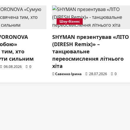
Шоу-бізнес
 VORONOVA
SHYMAN презентував «ЛІТО
собою»
(DIRESH Remix)» –
 тим, хто
танцювальне
ути сильним
переосмислення літнього
хіта
06.08.2026
0
Савенко Ірина
28.07.2026
0