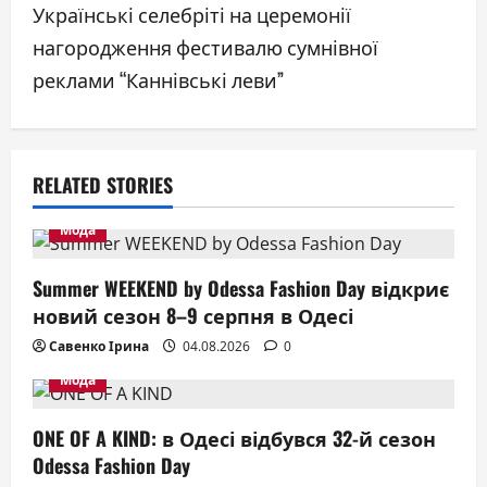
n
Українські селебріті на церемонії
a
нагородження фестивалю сумнівної
реклами “Каннівські леви”
v
i
g
RELATED STORIES
a
Мода
t
Summer WEEKEND by Odessa Fashion Day відкриє
i
новий сезон 8–9 серпня в Одесі
Савенко Ірина
04.08.2026
0
o
Мода
n
ONE OF A KIND: в Одесі відбувся 32-й сезон
Odessa Fashion Day