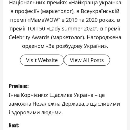
Національних преміях «Найкраща українка
в професії» (маркетолог), в Всеукраїнській
премії «МамаWOW” в 2019 та 2020 роках, в
премії ТОП 50 «Lady summer 2020”, в премії
Celebrity Awards (маркетолог). Нагороджена
орденом «За розбудову України».
Visit Website
View All Posts
P
Previous:
o
Інна Корнієнко: Щаслива Україна – це
заможна Незалежна Держава, з щасливими
s
і здоровими людьми.
t
Next: