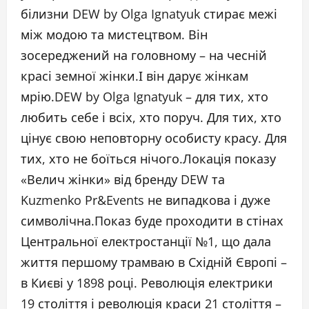
білизни DEW by Olga Ignatyuk стирає межі
між модою та мистецтвом. Він
зосереджений на головному – на чесній
красі земної жінки.І він дарує жінкам
мрію.DEW by Olga Ignatyuk – для тих, хто
любить себе і всіх, хто поруч. Для тих, хто
цінує свою неповторну особисту красу. Для
тих, хто не боїться нічого.Локація показу
«Велич жінки» від бренду DEW та
Kuzmenko Pr&Events не випадкова і дуже
символічна.Показ буде проходити в стінах
Центральної електростанції №1, що дала
життя першому трамваю в Східній Європі –
в Києві у 1898 році. Революція електрики
19 століття і революція краси 21 століття –