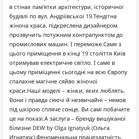
в стінах пам’ятки архітектури, історичної
будівлі по вул. Андріївської 19.Тендітна
жіноча краса, підкреслена дизайнером,
прозвучить потужним контрапунктом до
промислових машин. І переможе.Саме з
цього приміщення в кінці 19 століття Київ
отримував електричне світло. І саме в
цьому приміщенні сьогодні на всю Європу
спалахне магічне сяйво жіночої
краси.Наші моделі – жінки, яких люблять.
Вони і правда сяючі й незвичайні – немов
під шкірою спляче сонце. Ви самі побачите
це на показі.А заслуга – бренду вишуканої
білизни DEW by Olga Ignatyuk (Ольга
Игнатюк).Феноменальна працездатність,