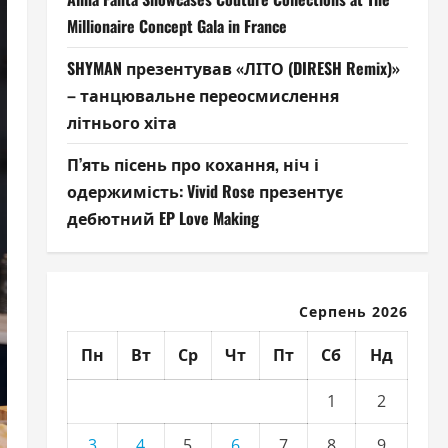
Millionaire Concept Gala in France
SHYMAN презентував «ЛІТО (DIRESH Remix)»
– танцювальне переосмислення
літнього хіта
П’ять пісень про кохання, ніч і
одержимість: Vivid Rose презентує
дебютний EP Love Making
Серпень 2026
Пн
Вт
Ср
Чт
Пт
Сб
Нд
1
2
3
4
5
6
7
8
9