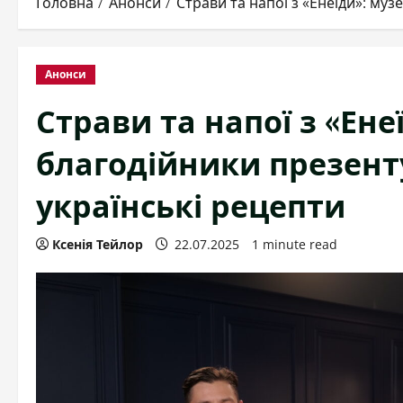
Головна
Анонси
Страви та напої з «Енеїди»: му
Анонси
Страви та напої з «Ен
благодійники презент
українські рецепти
Ксенія Тейлор
22.07.2025
1 minute read