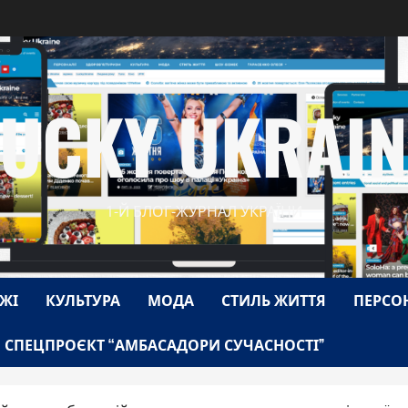
LUCKY UKRAIN
1-Й БЛОГ-ЖУРНАЛ УКРАЇНИ
ЖІ
КУЛЬТУРА
МОДА
СТИЛЬ ЖИТТЯ
ПЕРСО
СПЕЦПРОЄКТ “АМБАСАДОРИ СУЧАСНОСТІ”