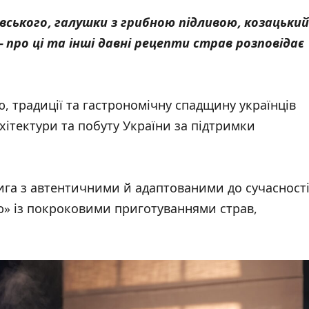
вського, галушки з грибною підливою, козацький
 про ці та інші давні рецепти страв розповідає
, традиції та гастрономічну спадщину українців
ітектури та побуту України за підтримки
нига з автентичними й адаптованими до сучасност
ою» із покроковими приготуваннями страв,