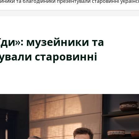
зейники та благодійники презентували старовинні українс
еїди»: музейники та
ували старовинні