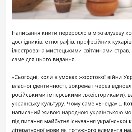
Написання книги переросло в міжгалузеву кол
дослідників, етнографів, професійних кухарі
ілюстрована мистецькими світлинами страв,
саме для цього видання.
«Сьогодні, коли в умовах жорстокої війни У
власної ідентичності, зокрема і через віднов
російськими імперськими лжеісториками), в
українську культуру. Чому саме «Енеїда» І. К
написаний живою народною українською мово
під питання майбутнє існування української к
літературної мови як потужного елемента нац