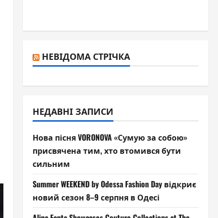
НЕВІДОМА СТРІЧКА
НЕДАВНІ ЗАПИСИ
і
Нова пісня VORONOVA «Сумую за собою»
присвячена тим, хто втомився бути
сильним
Summer WEEKEND by Odessa Fashion Day відкриє
новий сезон 8–9 серпня в Одесі
Alina Fanta Showcases Couture Collections at The