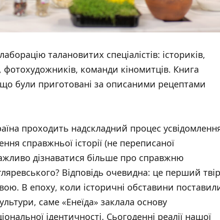
аборацію талановитих спеціалістів: істориків,
в, фотохудожників, команди кіномитців. Книга
 що були приготовані за описаними рецептами
країна проходить надскладний процес усвідомленн
лення справжньої історії (не переписаної
ажливо дізнаватися більше про справжню
отляревського? Відповідь очевидна: це перший твір
ю. В епоху, коли історичні обставини поставил
ультури, саме «Енеїда» заклала основу
іональної ідентичності. Сьогоденні реалії нашої