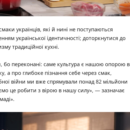
маки українців, які й нині не поступаються
енням української ідентичності; доторкнутися до
ризму традиційної кухні.
, бо переконані: саме культура є нашою опорою в
у, а про глибоке пізнання себе через смак,
бної війни ми вже спрямували понад 82 мільйони
ємо це робити з вірою в нашу силу», — зазначає
маді».