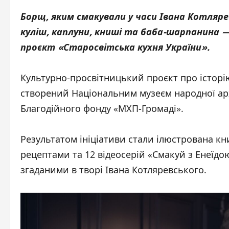
Борщ, яким смакували у часи Івана Котляре
куліш, каплуни, книші та баба-шарпанина —
проєкт «Старосвітська кухня України».
Культурно-просвітницький проєкт про історію
створений Національним музеєм народної арх
Благодійного фонду «МХП-Громаді».
Результатом ініціативи стали ілюстрована к
рецептами та 12 відеосерій «Смакуй з Енеїд
згаданими в творі Івана Котляревського.