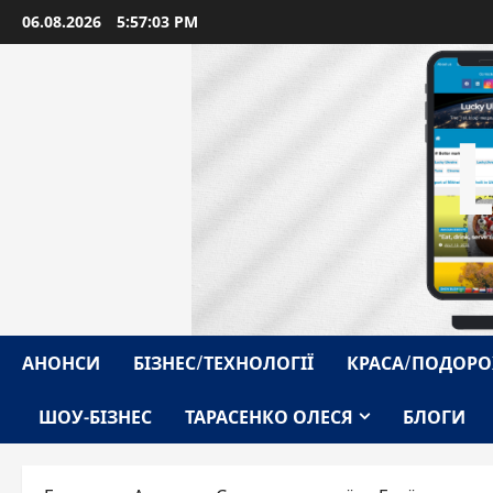
Перейти
06.08.2026
5:57:05 PM
до
вмісту
АНОНСИ
БІЗНЕС/ТЕХНОЛОГІЇ
КРАСА/ПОДОРО
ШОУ-БІЗНЕС
ТАРАСЕНКО ОЛЕСЯ
БЛОГИ