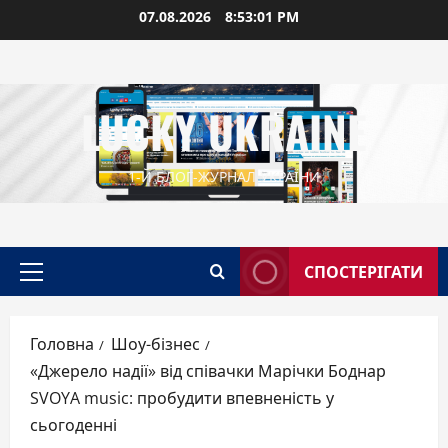
Перейти
07.08.2026
8:53:02 PM
до
вмісту
LUCKY UKRAINE
1-Й БЛОГ-ЖУРНАЛ УКРАЇНИ
СПОСТЕРІГАТИ
Головне
меню
Головна
Шоу-бізнес
«Джерело надії» від співачки Марічки Боднар
SVOYA music: пробудити впевненість у
сьогоденні