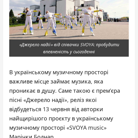
«Джерело надії» від співачки SVOYA: пробудити
впевненість у сьогоденні
В українському музичному просторі
важливе місце займає музика, яка
проникає в душу. Саме такою є премʼєра
пісні «Джерело надії», реліз якої
відбудеться 13 червня від авторки
найщирішого проєкту в українському
музичному просторі «SVOYA music»
Марічки Боднар.