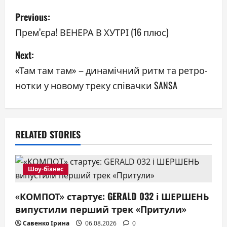
P
Previous:
o
Прем’єра! ВЕНЕРА В ХУТРІ (16 плюс)
s
Next:
«Там там там» – динамічний ритм та ретро-
t
нотки у новому треку співачки SANSA
n
a
v
RELATED STORIES
i
Шоу-бізнес
g
«КОМПОТ» стартує: GERALD 032 і ШЕРШЕНЬ
a
випустили перший трек «Притули»
t
Савенко Ірина
06.08.2026
0