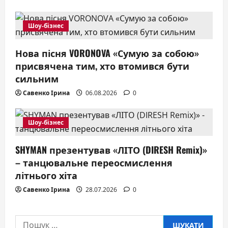
i
Шоу-бізнес
o
Нова пісня VORONOVA «Сумую за собою»
n
присвячена тим, хто втомився бути
сильним
Савенко Ірина
06.08.2026
0
Шоу-бізнес
SHYMAN презентував «ЛІТО (DIRESH Remix)»
– танцювальне переосмислення
літнього хіта
Савенко Ірина
28.07.2026
0
Пошук: