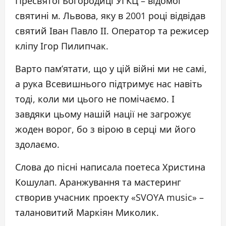
Пресвятої Богородиці УГКЦ – відомої
святині м. Львова, яку в 2001 році відвідав
святий Іван Павло ІІ. Оператор та режисер
кліпу Ігор Пилипчак.
Варто памʼятати, що у цій війні ми не самі,
а рука Всевишнього підтримує нас навіть
тоді, коли ми цього не помічаємо. І
завдяки цьому нашій нації не загрожує
жоден ворог, бо з вірою в серці ми його
здолаємо.
Слова до пісні написала поетеса Христина
Кошулап. Аранжування та мастеринг
створив учасник проекту «SVOYA music» –
талановитий Маркіян Миколик.