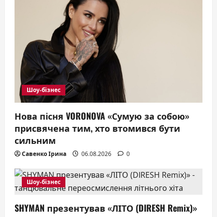
i
o
n
Шоу-бізнес
Нова пісня VORONOVA «Сумую за собою»
присвячена тим, хто втомився бути
сильним
Савенко Ірина
06.08.2026
0
Шоу-бізнес
SHYMAN презентував «ЛІТО (DIRESH Remix)»