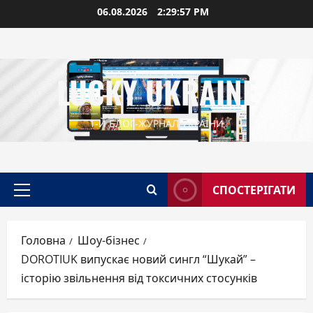
Перейти
06.08.2026
2:29:58 PM
до
вмісту
LUCKY UKRAINE
1-Й БЛОГ-ЖУРНАЛ УКРАЇНИ
СПОСТЕРІГАТИ
Головне
меню
Головна
Шоу-бізнес
DOROTIUK випускає новий сингл “Шукай” –
історію звільнення від токсичних стосунків