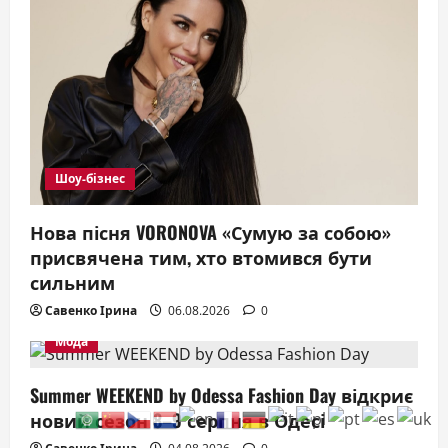
Шоу-бізнес
Нова пісня VORONOVA «Сумую за собою»
присвячена тим, хто втомився бути
сильним
Савенко Ірина
06.08.2026
0
Мода
Summer WEEKEND by Odessa Fashion Day відкриє
новий сезон 8–9 серпня в Одесі