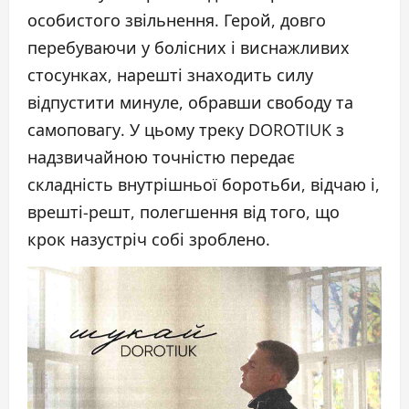
особистого звільнення. Герой, довго
перебуваючи у болісних і виснажливих
стосунках, нарешті знаходить силу
відпустити минуле, обравши свободу та
самоповагу. У цьому треку DOROTIUK з
надзвичайною точністю передає
складність внутрішньої боротьби, відчаю і,
врешті-решт, полегшення від того, що
крок назустріч собі зроблено.