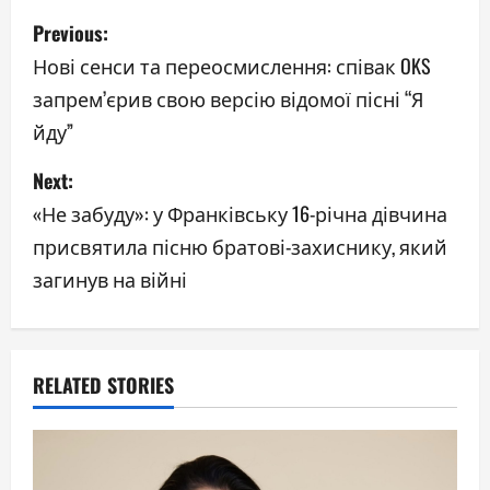
P
Previous:
o
Нові сенси та переосмислення: співак OKS
запрем’єрив свою версію відомої пісні “Я
s
йду”
t
Next:
n
«Не забуду»: у Франківську 16-річна дівчина
a
присвятила пісню братові-захиснику, який
загинув на війні
v
i
g
RELATED STORIES
a
t