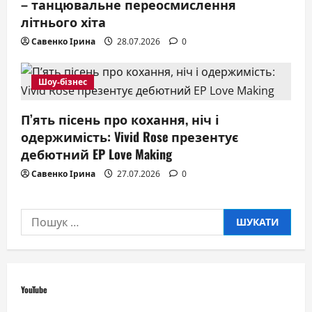
– танцювальне переосмислення
літнього хіта
Савенко Ірина
28.07.2026
0
Шоу-бізнес
П’ять пісень про кохання, ніч і
одержимість: Vivid Rose презентує
дебютний EP Love Making
Савенко Ірина
27.07.2026
0
Пошук:
YouTube