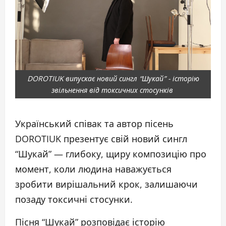
DOROTIUK випускає новий сингл “Шукай” - історію
звільнення від токсичних стосунків
Український співак та автор пісень
DOROTIUK презентує свій новий сингл
“Шукай” — глибоку, щиру композицію про
момент, коли людина наважується
зробити вирішальний крок, залишаючи
позаду токсичні стосунки.
Пісня “Шукай” розповідає історію