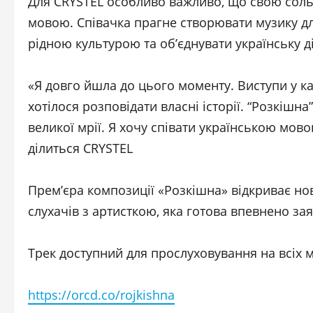
Для CRYSTEL особливо важливо, що свою соль
мовою. Співачка прагне створювати музику для 
рідною культурою та об’єднувати українську д
«Я довго йшла до цього моменту. Виступи у ка
хотілося розповідати власні історії. “Розкішн
великої мрії. Я хочу співати українською мовою 
ділиться CRYSTEL
Прем’єра композиції «Розкішна» відкриває но
слухачів з артисткою, яка готова впевнено зая
Трек доступний для прослуховування на всіх 
https://orcd.co/rojkishna