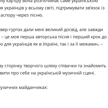
ну кар’єру вона розпочинає саме українською
українців у всьому світі, підтримувати зв’язок із
іаспору через пісню.
вер-гуртах дали мені великий досвід, але завжди
а” – це моя перша авторська пісня і перший крок до
для українців як в Україні, так і за її межами», –
ву сторінку творчого шляху співачки та знайомить
вити про себе на українській музичній сцені.
музичних майданчиках: