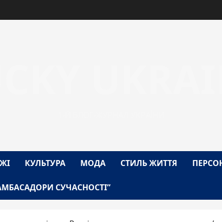
UCKY UKRAI
1-Й БЛОГ-ЖУРНАЛ УКРАЇНИ
ЖІ
КУЛЬТУРА
МОДА
СТИЛЬ ЖИТТЯ
ПЕРСО
АМБАСАДОРИ СУЧАСНОСТІ”