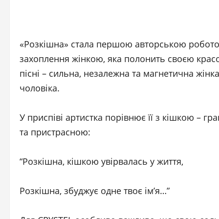
«Розкішна» стала першою авторською робото
захоплення жінкою, яка полонить своєю красо
пісні – сильна, незалежна та магнетична жінка
чоловіка.
У приспіві артистка порівнює її з кішкою – 
та пристрасною:
“Розкішна, кішкою увірвалась у життя,
Розкішна, збуджує одне твоє ім’я…”