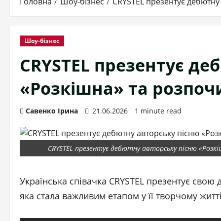
Головна
Шоу-бізнес
CRYSTEL презентує дебютну 
Шоу-бізнес
CRYSTEL презентує де
«Розкішна» та розпочи
Савенко Ірина
21.06.2026
1 minute read
CRYSTEL презентує дебютну авторську пісню «Розкіш
Українська співачка CRYSTEL презентує свою 
яка стала важливим етапом у її творчому житті