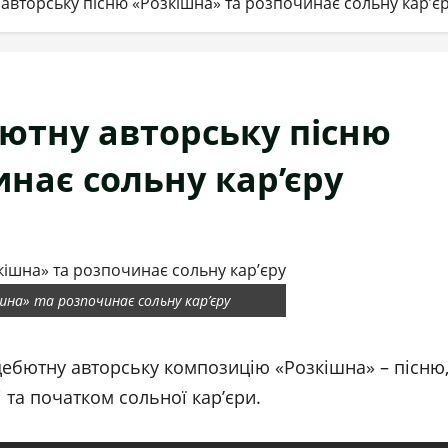
авторську пісню «Розкішна» та розпочинає сольну кар’є
бютну авторську пісню
нає сольну кар’єру
на» та розпочинає сольну кар’єру
дебютну авторську композицію «Розкішна» – пісню
 та початком сольної кар’єри.