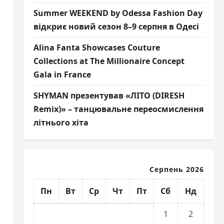
Summer WEEKEND by Odessa Fashion Day
відкриє новий сезон 8–9 серпня в Одесі
Alina Fanta Showcases Couture
Collections at The Millionaire Concept
Gala in France
SHYMAN презентував «ЛІТО (DIRESH
Remix)» – танцювальне переосмислення
літнього хіта
Серпень 2026
Пн
Вт
Ср
Чт
Пт
Сб
Нд
1
2