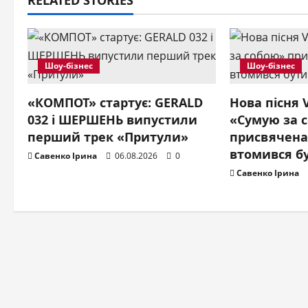
RELATED STORIES
n
a
v
Шоу-бізнес
Шоу-бізнес
i
«КОМПОТ» стартує: GERALD
Нова пісня
032 і ШЕРШЕНЬ випустили
«Сумую за 
g
перший трек «Притули»
присвячена
a
втомився б
Савенко Ірина
06.08.2026
0
Савенко Ірина
t
i
o
n