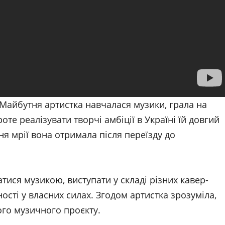
Майбутня артистка навчалася музики, грала на
оте реалізувати творчі амбіції в Україні їй довгий
я мрії вона отримала після переїзду до
ися музикою, виступати у складі різних кавер-
ності у власних силах. Згодом артистка зрозуміла,
ого музичного проєкту.