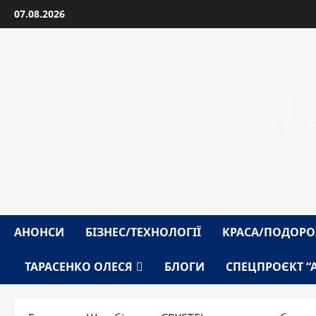
Перейти
07.08.2026
до
вмісту
L
АНОНСИ
БІЗНЕС/ТЕХНОЛОГІЇ
КРАСА/ПОДОРО
ТАРАСЕНКО ОЛЕСЯ
БЛОГИ
СПЕЦПРОЄКТ “