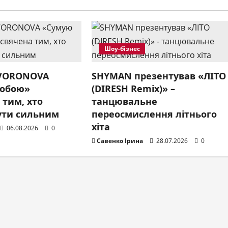
Шоу-бізнес
 VORONOVA
SHYMAN презентував «ЛІТО
собою»
(DIRESH Remix)» –
 тим, хто
танцювальне
ути сильним
переосмислення літнього
хіта
06.08.2026
0
Савенко Ірина
28.07.2026
0