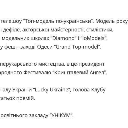
а телешоу “Топ-модель по-українськи”. Модель року
 дефіле, акторської майстерності, стилістики,
 модельних школах “Diamond” і “IoModels”.
у фешн-заході Одеси “Grand Top-model”.
 перукарського мистецтва, віце-президент
народного Фестивалю “Кришталевий Ангел”.
алу України “Lucky Ukraine”, голова Клубу
гатьох премій.
освітнього закладу “УНІКУМ”.