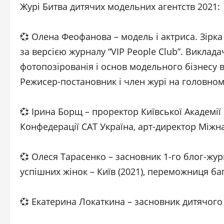
Журі Битва дитячих модельних агентств 2021:
💞 Олена Феофанова – модель і актриса. Зірк
за версією журналу “VIP People Club”. Викладач
фотопозірованія і основ модельного бізнесу в
Режисер-постановник і член журі на головном
💞 Ірина Борщ – проректор Київської Академії
Конфедерації САТ Україна, арт-директор Між
💞 Олеся Тарасенко – засновник 1-го блог-журн
успішних жінок – Київ (2021), переможниця ба
💞 Екатерина Локаткина – засновник дитячого 