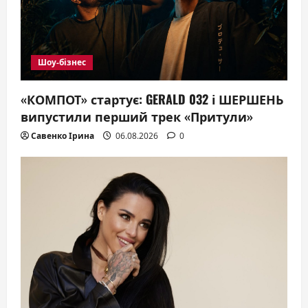
o
n
Шоу-бізнес
«КОМПОТ» стартує: GERALD 032 і ШЕРШЕНЬ
випустили перший трек «Притули»
Савенко Ірина
06.08.2026
0