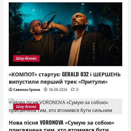
a
t
i
o
n
Шоу-бізнес
«КОМПОТ» стартує: GERALD 032 і ШЕРШЕНЬ
випустили перший трек «Притули»
Савенко Ірина
06.08.2026
0
Шоу-бізнес
Нова пісня VORONOVA «Сумую за собою»
присвячена тим, хто втомився бути