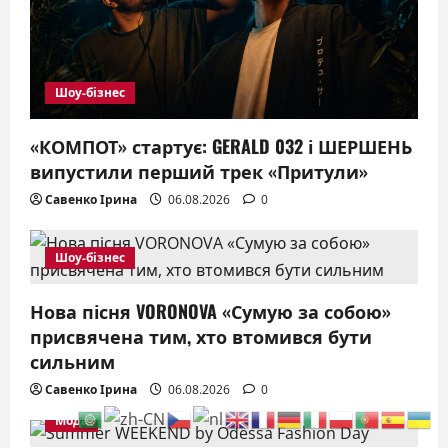
Шоу-бізнес
«КОМПОТ» стартує: GERALD 032 і ШЕРШЕНЬ
випустили перший трек «Притули»
Савенко Ірина
06.08.2026
0
Шоу-бізнес
Нова пісня VORONOVA «Сумую за собою»
присвячена тим, хто втомився бути
сильним
Савенко Ірина
06.08.2026
0
Мода