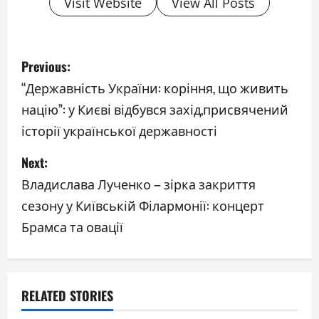
Visit Website
View All Posts
P
Previous:
o
“Державність України: коріння, що живить
націю”: у Києві відбувся захід,присвячений
s
історії української державності
t
Next:
n
Владислава Лученко – зірка закриття
a
сезону у Київській Філармонії: концерт
Брамса та овації
v
i
g
RELATED STORIES