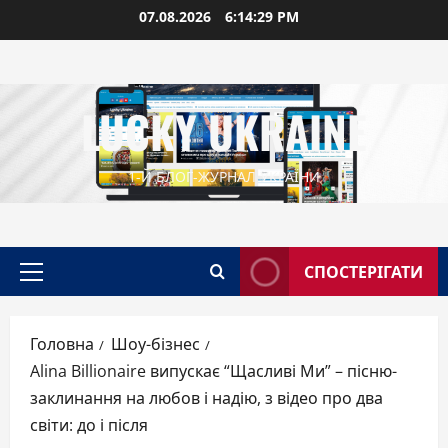
Перейти
07.08.2026
6:14:30 PM
до
вмісту
LUCKY UKRAINE
1-Й БЛОГ-ЖУРНАЛ УКРАЇНИ
СПОСТЕРІГАТИ
Головне
меню
Головна
Шоу-бізнес
Alina Billionaire випускає “Щасливі Ми” – пісню-
заклинання на любов і надію, з відео про два
світи: до і після