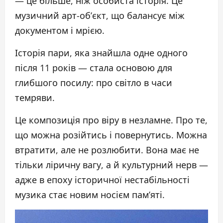
— це більше, ніж особиста історія. Це
музичний арт-об’єкт, що балансує між
документом і мрією.
Історія пари, яка знайшла одне одного
після 11 років — стала основою для
глибшого посилу: про світло в часи
темряви.
Це композиція про віру в незламне. Про те,
що можна розійтись і повернутись. Можна
втратити, але не розлюбити. Вона має не
тільки ліричну вагу, а й культурний нерв —
адже в епоху історичної нестабільності
музика стає новим носієм пам’яті.