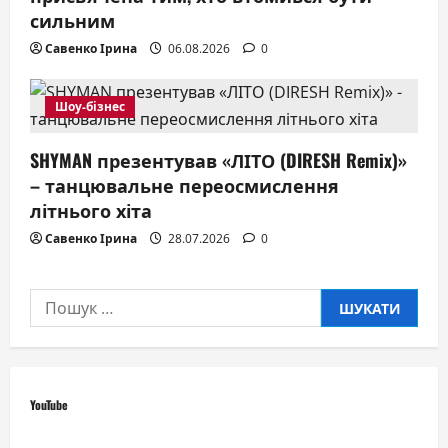
сильним
Савенко Ірина
06.08.2026
0
Шоу-бізнес
SHYMAN презентував «ЛІТО (DIRESH Remix)»
– танцювальне переосмислення
літнього хіта
Савенко Ірина
28.07.2026
0
Пошук:
YouTube