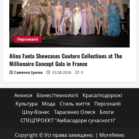
Персоналії
Alina Fanta Showcases Couture Collections at The
Millionaire Concept Gala in France
Савенко Ірина
03.08.2026
0
Анонси
Бізнес/технології
Краса/подорожі
Культура
Мода
Стиль життя
Персоналії
Шоу-бізнес
Тарасенко Олеся
Блоги
СПЕЦПРОЄКТ “Амбасадори сучасності”
Copyright © Усі права захищено.
|
MoreNews