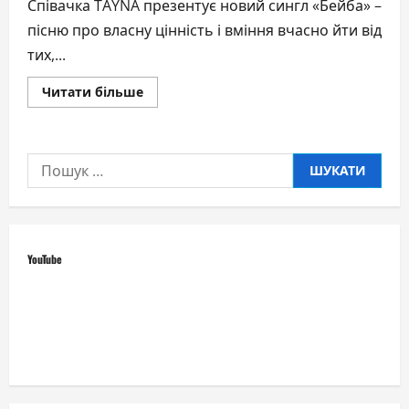
Співачка TAÝNA презентує новий сингл «Бейба» –
пісню про власну цінність і вміння вчасно йти від
тих,...
Докладніше
Читати більше
про
«Він
тобі
не
треба»:
Пошук:
TAÝNA
випустила
відвертий
трек
«Бейба»
і
кліп
YouTube