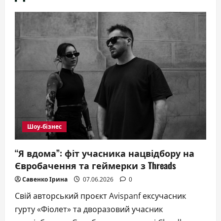
Шоу-бізнес
“Я вдома”: фіт учасника нацвідбору на
Євробачення та геймерки з Threads
Савенко Ірина
07.06.2026
0
Свій авторський проєкт Avispanf ексучасник
гурту «Фіолет» та дворазовий учасник