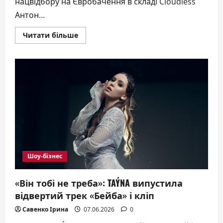
нацвідбору на Євробачення в складі Cloudless
Антон...
Докладніше
Читати більше
про
“Я
вдома”:
фіт
учасника
нацвідбору
на
Євробачення
та
геймерки
з
Threads
Шоу-бізнес
«Він тобі не треба»: TAÝNA випустила
відвертий трек «Бейба» і кліп
Савенко Ірина
07.06.2026
0