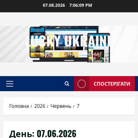
Перейти
07.08.2026
7:06:10 PM
до
вмісту
LUCKY UKRAINE
1-Й БЛОГ-ЖУРНАЛ УКРАЇНИ
СПОСТЕРІГАТИ
Головне
меню
Головна
2026
Червень
7
День:
07.06.2026