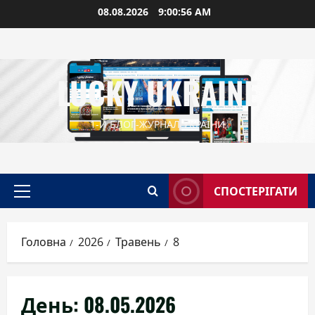
Перейти
08.08.2026
9:00:57 AM
до
вмісту
LUCKY UKRAINE
1-Й БЛОГ-ЖУРНАЛ УКРАЇНИ
СПОСТЕРІГАТИ
Головне
меню
Головна
2026
Травень
8
День:
08.05.2026