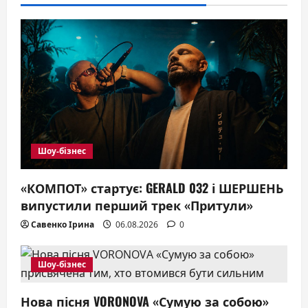
Шоу-бізнес
«КОМПОТ» стартує: GERALD 032 і ШЕРШЕНЬ
випустили перший трек «Притули»
Савенко Ірина
06.08.2026
0
Шоу-бізнес
Нова пісня VORONOVA «Сумую за собою»