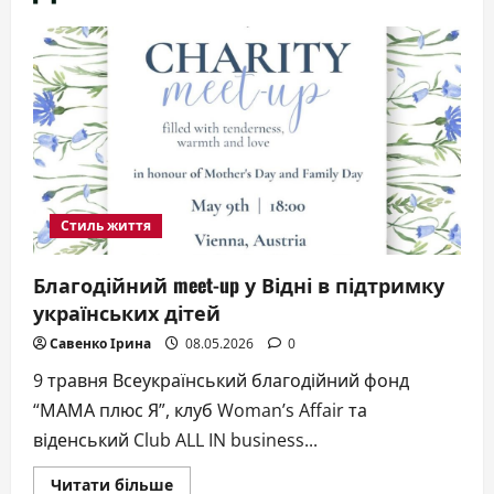
Стиль життя
Благодійний meet-up у Відні в підтримку
українських дітей
Савенко Ірина
08.05.2026
0
9 травня Всеукраїнський благодійний фонд
“МАМА плюс Я”, клуб Woman’s Affair та
віденський Club ALL IN business...
Докладніше
Читати більше