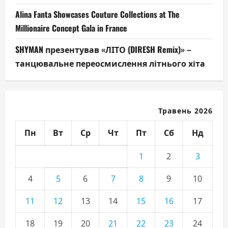
Alina Fanta Showcases Couture Collections at The
Millionaire Concept Gala in France
SHYMAN презентував «ЛІТО (DIRESH Remix)» –
танцювальне переосмислення літнього хіта
Травень 2026
Пн
Вт
Ср
Чт
Пт
Сб
Нд
1
2
3
4
5
6
7
8
9
10
11
12
13
14
15
16
17
18
19
20
21
22
23
24