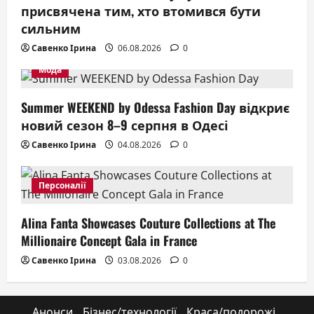
присвячена тим, хто втомився бути
сильним
Савенко Ірина
06.08.2026
0
Мода
Summer WEEKEND by Odessa Fashion Day відкриє
новий сезон 8–9 серпня в Одесі
Савенко Ірина
04.08.2026
0
Персоналії
Alina Fanta Showcases Couture Collections at The
Millionaire Concept Gala in France
Савенко Ірина
03.08.2026
0
Анонси
Бізнес/технології
Краса/подорожі