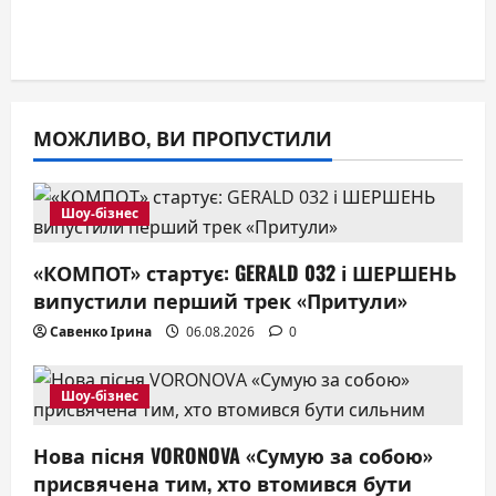
МОЖЛИВО, ВИ ПРОПУСТИЛИ
Шоу-бізнес
«КОМПОТ» стартує: GERALD 032 і ШЕРШЕНЬ
випустили перший трек «Притули»
Савенко Ірина
06.08.2026
0
Шоу-бізнес
Нова пісня VORONOVA «Сумую за собою»
присвячена тим, хто втомився бути