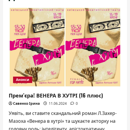
Анонси
Прем’єра! ВЕНЕРА В ХУТРІ (16 плюс)
Савенко Ірина
11.06.2024
0
Уявіть, ви ставите скандальний роман Л.Захер-
Мазоха «Венера в хутрі» та шукаєте акторку на
головну роль: інтелігенту, арістократичну,...