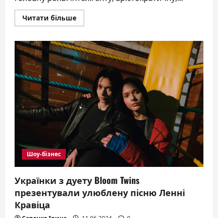
Докладніше
Читати більше
про
Прем’єра!
ВЕНЕРА
В
ХУТРІ
(16
плюс)
Шоу-бізнес
Українки з дуету Bloom Twins
презентували улюблену пісню Ленні
Кравіца