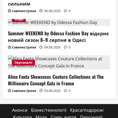
сильним
Савенко Ірина
06.08.2026
0
Мода
Summer WEEKEND by Odessa Fashion Day відкриє
новий сезон 8–9 серпня в Одесі
Савенко Ірина
04.08.2026
0
Персоналії
Alina Fanta Showcases Couture Collections at The
Millionaire Concept Gala in France
Савенко Ірина
03.08.2026
0
Анонси
Бізнес/технології
Краса/подорожі
Культура
Мода
Стиль життя
Персоналії