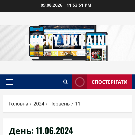
Перейти
09.08.2026
11:53:52 PM
до
вмісту
LUCKY UKRAINE
1-Й БЛОГ-ЖУРНАЛ УКРАЇНИ
СПОСТЕРІГАТИ
Головне
меню
Головна
2024
Червень
11
День:
11.06.2024