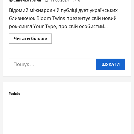
Савенко Ірина
11.06.2024
0
Відомий міжнародній публіці дует українських
близнючок Bloom Twins презентує свій новий
рок-сингл Your Type, про свій особистий...
Докладніше
Читати більше
про
Українки
з
дуету
Bloom
Пошук:
Twins
презентували
улюблену
пісню
Ленні
Кравіца
YouTube