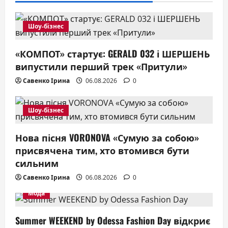
Шоу-бізнес
«КОМПОТ» стартує: GERALD 032 і ШЕРШЕНЬ
випустили перший трек «Притули»
Савенко Ірина
06.08.2026
0
Шоу-бізнес
Нова пісня VORONOVA «Сумую за собою»
присвячена тим, хто втомився бути
сильним
Савенко Ірина
06.08.2026
0
Мода
Summer WEEKEND by Odessa Fashion Day відкриє