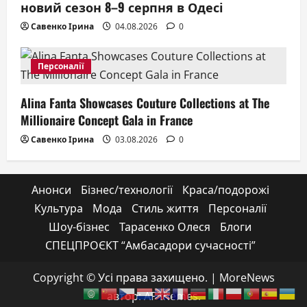
новий сезон 8–9 серпня в Одесі
Савенко Ірина
04.08.2026
0
Персоналії
Alina Fanta Showcases Couture Collections at The
Millionaire Concept Gala in France
Савенко Ірина
03.08.2026
0
Анонси
Бізнес/технології
Краса/подорожі
Культура
Мода
Стиль життя
Персоналії
Шоу-бізнес
Тарасенко Олеся
Блоги
СПЕЦПРОЄКТ “Амбасадори сучасності”
Copyright © Усі права захищено.
|
MoreNews
автор: AF themes.