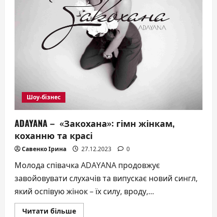
Шоу-бізнес
ADAYANA – «Закохана»: гімн жінкам,
коханню та красі
Савенко Ірина
27.12.2023
0
Молода співачка ADAYANA продовжує
завойовувати слухачів та випускає новий сингл,
який оспівую жінок – їх силу, вроду,...
Докладніше
Читати більше