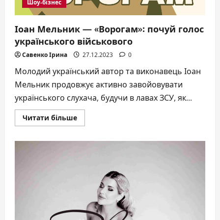
Шоу-бізнес
Іоан Мельник — «Ворогам»: почуй голос
українського військового
Савенко Ірина
27.12.2023
0
Молодий український автор та виконавець Іоан
Мельник продовжує активно завойовувати
українського слухача, будучи в лавах ЗСУ, як...
Докладніше
Читати більше
про
Іоан
Мельник
—
«Ворогам»:
почуй
голос
українського
військового