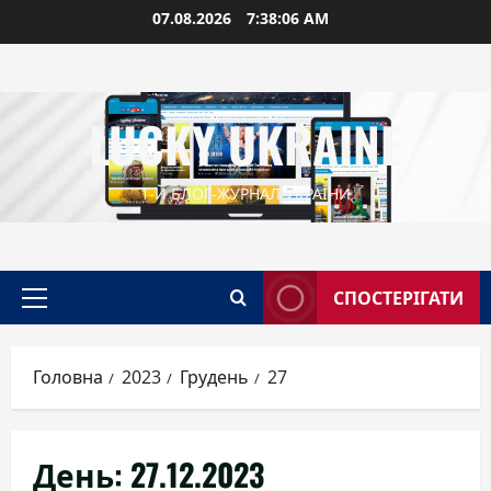
Перейти
07.08.2026
7:38:07 AM
до
вмісту
LUCKY UKRAINE
1-Й БЛОГ-ЖУРНАЛ УКРАЇНИ
СПОСТЕРІГАТИ
Головне
меню
Головна
2023
Грудень
27
День:
27.12.2023