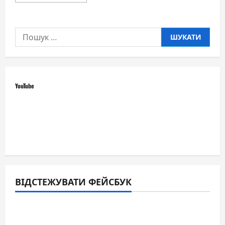
про
ADAYANA
–
«Закохана»:
Пошук:
гімн
жінкам,
коханню
та
красі
YouTube
ВІДСТЕЖУВАТИ ФЕЙСБУК