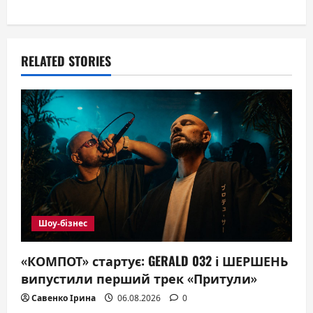
a
v
RELATED STORIES
i
g
a
t
i
o
Шоу-бізнес
n
«КОМПОТ» стартує: GERALD 032 і ШЕРШЕНЬ
випустили перший трек «Притули»
Савенко Ірина
06.08.2026
0