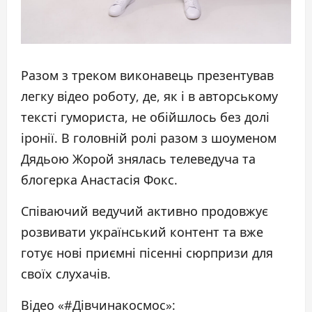
Разом з треком виконавець презентував
легку відео роботу, де, як і в авторському
тексті гумориста, не обійшлось без долі
іронії. В головній ролі разом з шоуменом
Дядьою Жорой знялась телеведуча та
блогерка Анастасія Фокс.
Співаючий ведучий активно продовжує
розвивати український контент та вже
готує нові приємні пісенні сюрпризи для
своїх слухачів.
Відео «#Дівчинакосмос»: