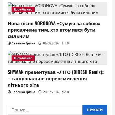
Шоу-бізнес
Нова пісня VORONOVA «Сумую за собою»
присвячена тим, хто втомився бути
сильним
Савенко Ірина
06.08.2026
0
Шоу-бізнес
SHYMAN презентував «ЛІТО (DIRESH Remix)»
– танцювальне переосмислення
літнього хіта
Савенко Ірина
28.07.2026
0
Пошук: