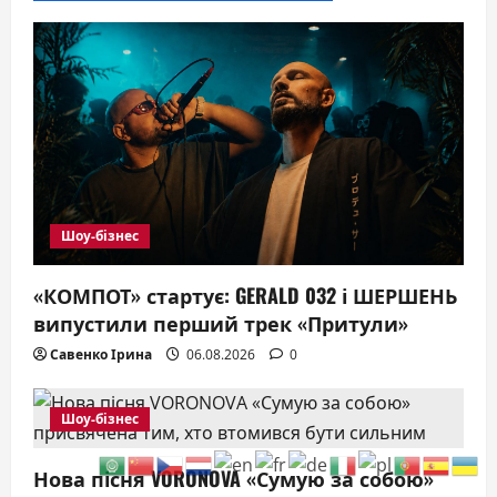
Шоу-бізнес
«КОМПОТ» стартує: GERALD 032 і ШЕРШЕНЬ
випустили перший трек «Притули»
Савенко Ірина
06.08.2026
0
Шоу-бізнес
Нова пісня VORONOVA «Сумую за собою»