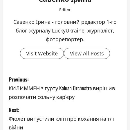
Editor
Савенко Ірина - головний редактор 1-го
блог-журналу LuckyUkraine, журналіст,
фоторепортер.
Visit Website
View All Posts
P
Previous:
o
КИЛИММЕН з гурту Kalush Orchestra вирішив
розпочати сольну кар’єру
s
Next:
t
Фіолет випустили кліп про кохання на тлі
n
війни