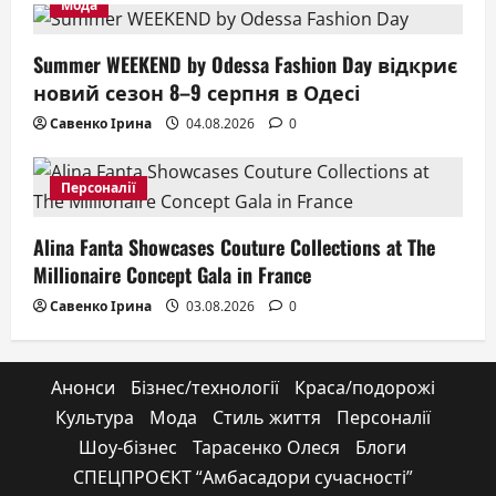
Мода
Summer WEEKEND by Odessa Fashion Day відкриє
новий сезон 8–9 серпня в Одесі
Савенко Ірина
04.08.2026
0
Персоналії
Alina Fanta Showcases Couture Collections at The
Millionaire Concept Gala in France
Савенко Ірина
03.08.2026
0
Анонси
Бізнес/технології
Краса/подорожі
Культура
Мода
Стиль життя
Персоналії
Шоу-бізнес
Тарасенко Олеся
Блоги
СПЕЦПРОЄКТ “Амбасадори сучасності”