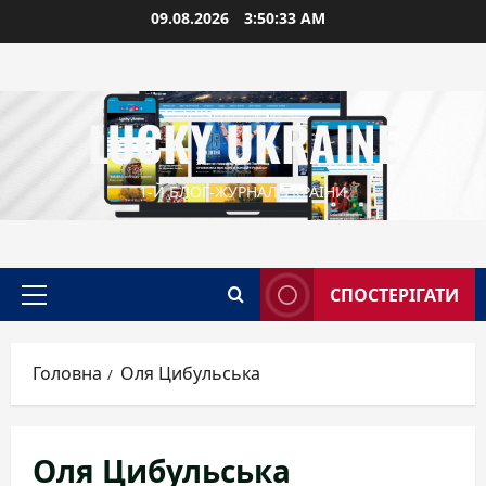
Перейти
09.08.2026
3:50:34 AM
до
вмісту
LUCKY UKRAINE
1-Й БЛОГ-ЖУРНАЛ УКРАЇНИ
СПОСТЕРІГАТИ
Головне
меню
Головна
Оля Цибульська
Оля Цибульська