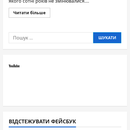
якого сотні років не змінювалися....
Докладніше
Читати більше
про
Українські
зірки
заспівали
найдавніший
Пошук:
пасхальний
піснеспів
12
мовами
світу
YouTube
ВІДСТЕЖУВАТИ ФЕЙСБУК