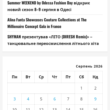
Summer WEEKEND by Odessa Fashion Day відкриє
новий сезон 8–9 серпня в Одесі
Alina Fanta Showcases Couture Collections at The
Millionaire Concept Gala in France
SHYMAN презентував «ЛІТО (DIRESH Remix)» –
танцювальне переосмислення літнього хіта
Серпень 2026
Пн
Вт
Ср
Чт
Пт
Сб
Нд
1
2
3
4
5
6
7
8
9
10
11
12
13
14
15
16