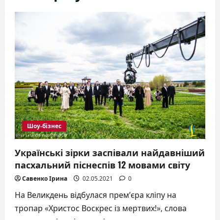
Шоу-бізнес
Українські зірки заспівали найдавніший
пасхальний піснеспів 12 мовами світу
Савенко Ірина
02.05.2021
0
На Великдень відбулася прем’єра кліпу на
тропар «Христос Воскрес із мертвих!», слова