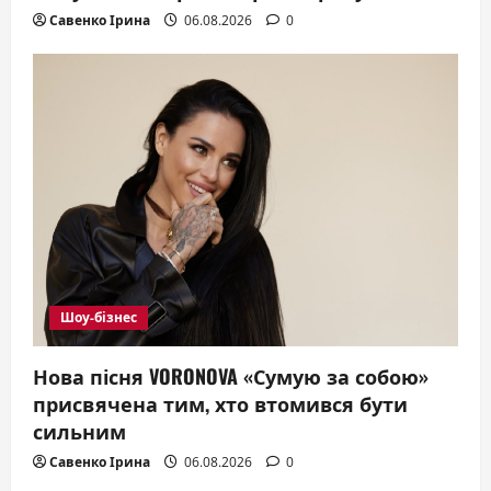
Савенко Ірина
06.08.2026
0
Шоу-бізнес
Нова пісня VORONOVA «Сумую за собою»
присвячена тим, хто втомився бути
сильним
Савенко Ірина
06.08.2026
0