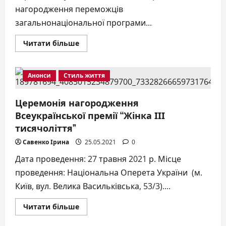
нагородження переможців
загальнонаціональної програми...
Докладніше
Читати більше
про
«Чверть
століття
високої
Анонси
Стиль життя
місії»
Нагородження
переможців
25-
Церемонія нагородження
ї
Всеукраїнської премії “Жінка ІІІ
ювілейної
загальнонаціональної
тисячоліття”
премії
«Людина
року-2020»
Савенко Ірина
25.05.2021
0
Дата проведення: 27 травня 2021 р. Місце
проведення: Національна Оперета України (м.
Київ, вул. Велика Васильківська, 53/3)....
Докладніше
Читати більше
про
Церемонія