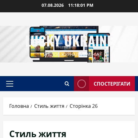
Перейти
07.08.2026
11:18:02 PM
до
вмісту
LUCKY UKRAINE
1-Й БЛОГ-ЖУРНАЛ УКРАЇНИ
СПОСТЕРІГАТИ
Головне
меню
Головна
Стиль життя
Сторінка 26
Стиль життя