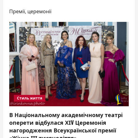
Премії, церемонії
Стиль життя
В Національному академічному театрі
оперети відбулася ХІV Церемонія
нагородження Всеукраїнської премії
«Жінка ІІІ тисячоліття»