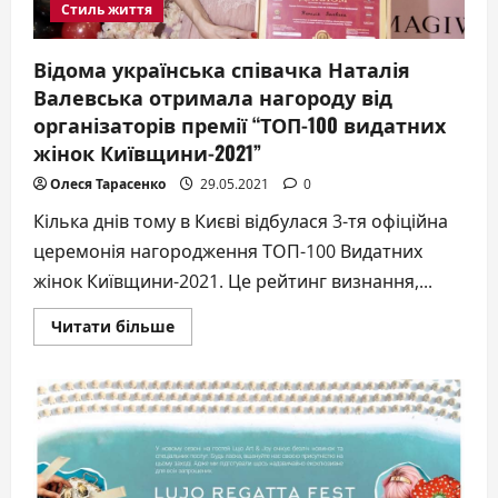
Стиль життя
Відома українська співачка Наталія
Валевська отримала нагороду від
організаторів премії “ТОП-100 видатних
жінок Київщини-2021”
Олеся Тарасенко
29.05.2021
0
Кілька днів тому в Києві відбулася 3-тя офіційна
церемонія нагородження ТОП-100 Видатних
жінок Київщини-2021. Це рейтинг визнання,...
Докладніше
Читати більше
про
Відома
українська
співачка
Наталія
Валевська
отримала
нагороду
від
організаторів
премії