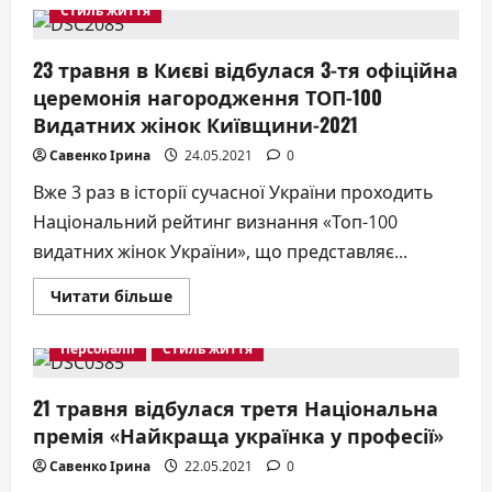
нагородження
Стиль життя
Всеукраїнської
премії
“Жінка
ІІІ
23 травня в Києві відбулася 3-тя офіційна
тисячоліття”
церемонія нагородження ТОП-100
Видатних жінок Київщини-2021
Савенко Ірина
24.05.2021
0
Вже 3 раз в історії сучасної України проходить
Національний рейтинг визнання «Топ-100
видатних жінок України», що представляє...
Докладніше
Читати більше
про
23
травня
Персоналії
Стиль життя
в
Києві
відбулася
3-
21 травня відбулася третя Національна
тя
премія «Найкраща українка у професії»
офіційна
церемонія
нагородження
Савенко Ірина
22.05.2021
0
ТОП-100