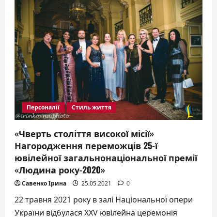
КВЦ
Парковий,
відбудеться
грандіозний
весільний
івент
Marry
Me
2021
Персоналії
Стиль життя
«Чверть століття високої місії»
Нагородження переможців 25-ї
ювілейної загальнонаціональної премії
«Людина року-2020»
Савенко Ірина
25.05.2021
0
22 травня 2021 року в залі Національної опери
України відбулася ХХV ювілейна церемонія