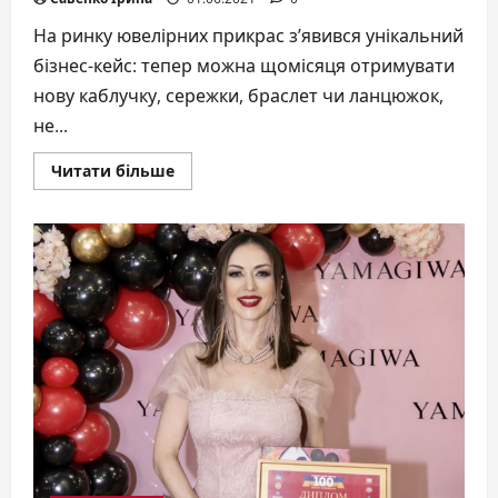
На ринку ювелірних прикрас з’явився унікальний
бізнес-кейс: тепер можна щомісяця отримувати
нову каблучку, сережки, браслет чи ланцюжок,
не...
Докладніше
Читати більше
про
В
Україні
вперше
з’явилась
ювелірна
підписка