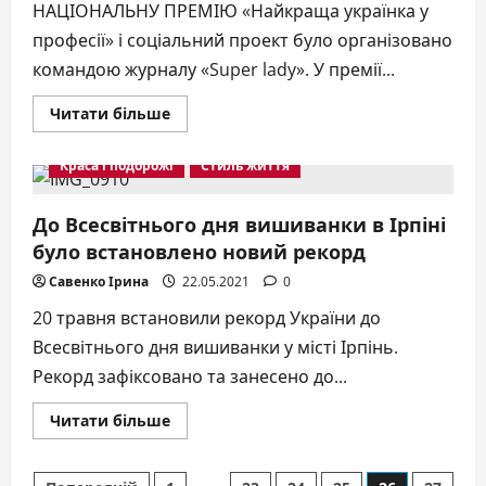
Видатних
НАЦІОНАЛЬНУ ПРЕМІЮ «Найкраща українка у
жінок
Київщини-2021
професії» і соціальний проект було організовано
командою журналу «Super lady». У премії...
Докладніше
Читати більше
про
21
травня
Краса і подорожі
Стиль життя
відбулася
третя
Національна
премія
До Всесвітнього дня вишиванки в Ірпіні
«Найкраща
було встановлено новий рекорд
українка
у
професії»
Савенко Ірина
22.05.2021
0
20 травня встановили рекорд України до
Всесвітнього дня вишиванки у місті Ірпінь.
Рекорд зафіксовано та занесено до...
Докладніше
Читати більше
про
До
Всесвітнього
дня