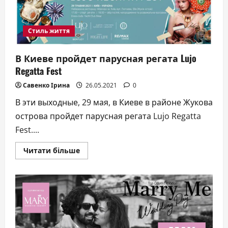
“ТОП-100
видатних
жінок
Київщини-2021”
Стиль життя
В Киеве пройдет парусная регата Lujo
Regatta Fest
Савенко Ірина
26.05.2021
0
В эти выходные, 29 мая, в Киеве в районе Жукова
острова пройдет парусная регата Lujo Regatta
Fest....
Докладніше
Читати більше
про
В
Киеве
пройдет
парусная
регата
Lujo
Regatta
Fest