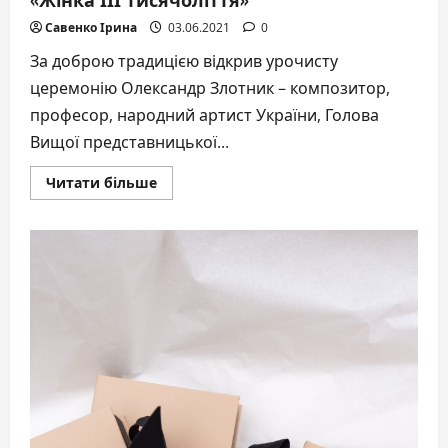
Савенко Ірина
03.06.2021
0
За доброю традицією відкрив урочисту
церемонію Олександр Злотник – композитор,
професор, народний артист України, Голова
Вищої представницької...
Докладніше
Читати більше
про
В
Національному
академічному
театрі
оперети
відбулася
ХІV
Церемонія
нагородження
Всеукраїнської
премії
«Жінка
ІІІ
тисячоліття»