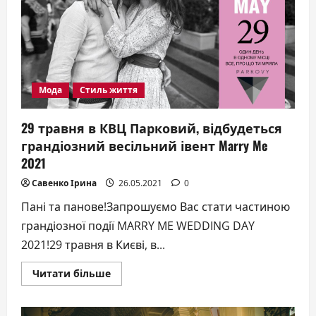
Мода
Стиль життя
29 травня в КВЦ Парковий, відбудеться
грандіозний весільний івент Marry Me
2021
Савенко Ірина
26.05.2021
0
Пані та панове!Запрошуємо Вас стати частиною
грандіозної події MARRY ME WEDDING DAY
2021!29 травня в Києві, в...
Докладніше
Читати більше
про
29
травня
в