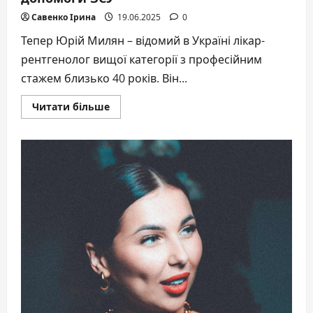
Савенко Ірина
19.06.2025
0
Тепер Юрій Милян – відомий в Україні лікар-
рентгенолог вищої категорії з професійним
стажем близько 40 років. Він...
Докладніше
Читати більше
про
Відомий
лікар-
рентгенолог
випустив
з
гуртом
альбом
народних
пісень
для
допомоги
ЗСУ