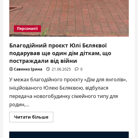
Персоналії
Благодійний проєкт Юлі Бєляєвої
подарував ще один дім діткам, що
постраждали від війни
Савенко Ірина
21.06.2025
0
У межах благодійного проєкту «Дім для янголів»,
ініційованого Юлею Бєляєвою, відбулася
передача новогобудинку сімейного типу для
родин,...
Докладніше
Читати більше
про
Благодійний
проєкт
Юлі