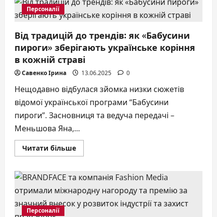
стали
Персоналії
опорою:
добірка
фіналістки
Від традицій до трендів: як «Бабусини
Ms
World
пироги» зберігають українське коріння
America
2025
в кожній страві
та
жіночої
Савенко Ірина
13.06.2025
0
коучки
Ірини
Ковальової
Нещодавно відбулася зйомка низки сюжетів
відомої української програми “Бабусини
пироги”. Засновниця та ведуча передачі –
Меньшова Яна,...
Докладніше
Читати більше
про
Від
традицій
до
трендів:
як
«Бабусини
пироги»
зберігають
Персоналії
українське