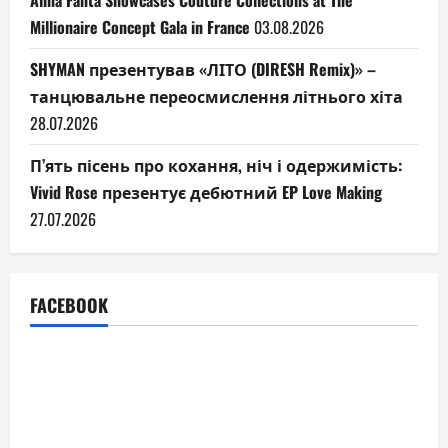
Alina Fanta Showcases Couture Collections at The
Millionaire Concept Gala in France
03.08.2026
SHYMAN презентував «ЛІТО (DIRESH Remix)» –
танцювальне переосмислення літнього хіта
28.07.2026
П’ять пісень про кохання, ніч і одержимість:
Vivid Rose презентує дебютний EP Love Making
27.07.2026
FACEBOOK