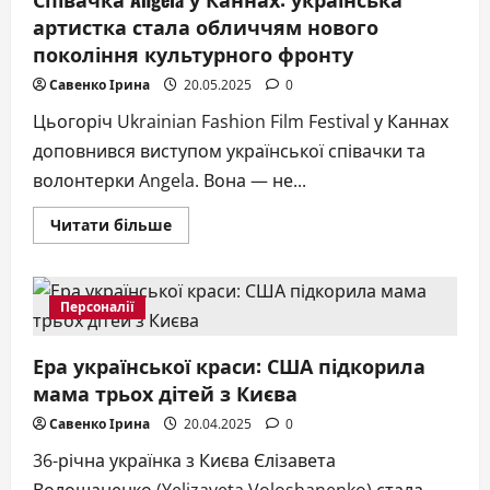
та
артистка стала обличчям нового
романси”
–
покоління культурного фронту
шедеври
українських
Савенко Ірина
20.05.2025
0
композиторів
у
власному
Цьогоріч Ukrainian Fashion Film Festival у Каннах
прочитанні
доповнився виступом української співачки та
волонтерки Angela. Вона — не...
Докладніше
Читати більше
про
Співачка
Angela
у
Каннах:
Персоналії
українська
артистка
стала
Ера української краси: США підкорила
обличчям
нового
мама трьох дітей з Києва
покоління
культурного
фронту
Савенко Ірина
20.04.2025
0
36-річна українка з Києва Єлізавета