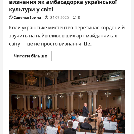
визнання як амбасадорка української
культури у світі
Савенко Ірина
24.07.2025
0
Коли українське мистецтво перетинає кордони й
звучить на найвпливовіших арт-майданчиках
світу — це не просто визнання. Це...
Докладніше
Читати більше
про
Melisa
Gun
отримала
міжнародне
визнання
як
амбасадорка
української
культури
у
світі