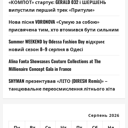
«КОМПОТ» стартує: GERALD 032 і ШЕРШЕНЬ
випустили перший трек «Притули»
Нова пісня VORONOVA «Сумую за собою»
присвячена тим, хто втомився бути сильним
Summer WEEKEND by Odessa Fashion Day відкриє
новий сезон 8–9 серпня в Одесі
Alina Fanta Showcases Couture Collections at The
Millionaire Concept Gala in France
SHYMAN презентував «ЛІТО (DIRESH Remix)» –
танцювальне переосмислення літнього хіта
Серпень 2026
Пн
Вт
Ср
Чт
Пт
Сб
Нд