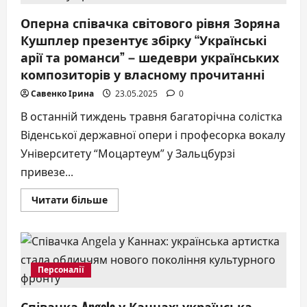
премію
за
Оперна співачка світового рівня Зоряна
значний
внесок
Кушплер презентує збірку “Українські
у
розвиток
арії та романси” – шедеври українських
індустрії
та
композиторів у власному прочитанні
захист
прав
Савенко Ірина
23.05.2025
0
жінок
В останній тиждень травня багаторічна солістка
Віденської державної опери і професорка вокалу
Університету “Моцартеум” у Зальцбурзі
привезе...
Докладніше
Читати більше
про
Оперна
співачка
світового
рівня
Зоряна
Кушплер
Персоналії
презентує
збірку
“Українські
Співачка Angela у Каннах: українська
арії