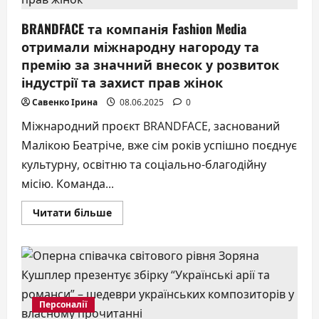
коріння
в
BRANDFACE та компанія Fashion Media
кожній
страві
отримали міжнародну нагороду та
премію за значний внесок у розвиток
індустрії та захист прав жінок
Савенко Ірина
08.06.2025
0
Міжнародний проєкт BRANDFACE, заснований
Малікою Беатріче, вже сім років успішно поєднує
культурну, освітню та соціально-благодійну
місію. Команда...
Докладніше
Читати більше
про
BRANDFACE
та
компанія
Fashion
Media
отримали
міжнародну
нагороду
Персоналії
та