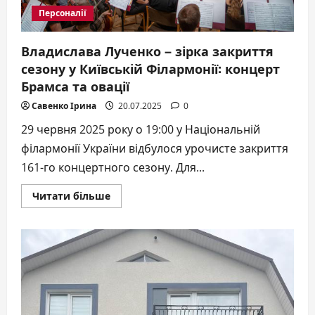
Персоналії
Владислава Лученко – зірка закриття
сезону у Київській Філармонії: концерт
Брамса та овації
Савенко Ірина
20.07.2025
0
29 червня 2025 року о 19:00 у Національній
філармонії України відбулося урочисте закриття
161-го концертного сезону. Для...
Докладніше
Читати більше
про
Владислава
Лученко
–
зірка
закриття
сезону
у
Київській
Філармонії:
концерт
Брамса