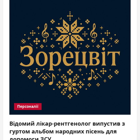
Бєляєвої
подарував
ще
один
дім
діткам,
що
постраждали
від
війни
Персоналії
Відомий лікар-рентгенолог випустив з
гуртом альбом народних пісень для
допомоги ЗСУ