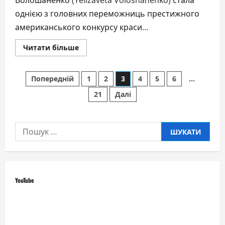
Волошаненко (Yelizaveta Voloshanenko) стала
однією з головних переможниць престижного
американського конкурсу краси...
Докладніше
Читати більше
про
Ера
української
Пагінація
краси:
Попередній
1
2
3
4
5
6
…
США
підкорила
21
Далі
записів
мама
трьох
дітей
з
Києва
Пошук:
YouTube