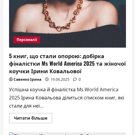
Персоналії
5 книг, що стали опорою: добірка
фіналістки Ms World America 2025 та жіночої
коучки Ірини Ковальової
Савенко Ірина
19.06.2025
0
Успішна коучка й фіналістка Ms World America
2025 Ірина Ковальова ділиться списком книг, які
стали для неї...
Докладніше
Читати більше
про
5
книг,
що