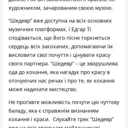
художником, зачарованим своєю музою.
“Шедевр” вже доступна на всіх основних
музичних платформах, і Едгар Ті
сподівається, що його пісня торкнеться
сердець всіх закоханих, допомагаючи їм
висловити свої почуття і цінувати красу
свого партнера. “Шедевр” – це зворушлива
ода до кохання, яка нагадує про красу в
оточуючих нас речах і про те, як кохання
може надихати мистецтво.
Не проґавте можливість почути цю чуттєву
баладу, яка є справжнім визнанням
кохання і краси. Слухайте трек “Шедевр”
вже на всіх музичних майданчиках!