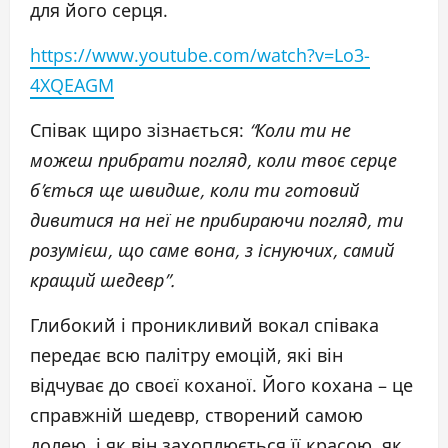
для його серця.
https://www.youtube.com/watch?v=Lo3-
4XQEAGM
Співак щиро зізнається:
“Коли ти не
можеш прибрати погляд, коли твоє серце
б’ється ще швидше, коли ти готовий
дивитися на неї не прибираючи погляд, ти
розумієш, що саме вона, з існуючих, самий
кращий шедевр”.
Глибокий і проникливий вокал співака
передає всю палітру емоцій, які він
відчуває до своєї коханої. Його кохана – це
справжній шедевр, створений самою
долею, і як він захоплюється її красою, як