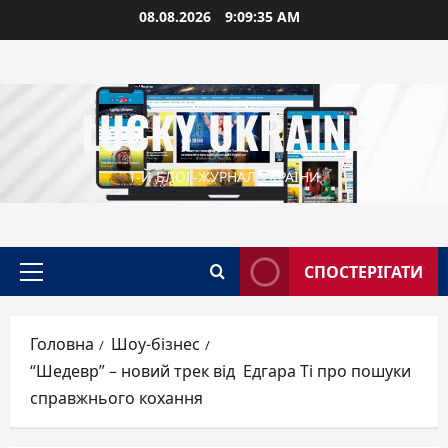
Перейти
08.08.2026
9:09:36 AM
до
вмісту
LUCKY UKRAINE
1-Й БЛОГ-ЖУРНАЛ УКРАЇНИ
СПОСТЕРІГАТИ
Головне
меню
Головна
Шоу-бізнес
“Шедевр” – новий трек від Едгара Ті про пошуки
справжнього кохання