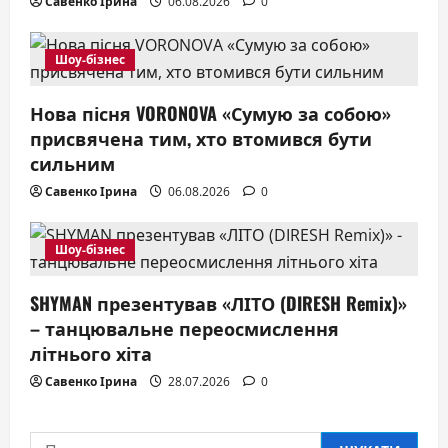
Савенко Ірина
06.08.2026
0
o
n
Шоу-бізнес
Нова пісня VORONOVA «Сумую за собою»
присвячена тим, хто втомився бути
сильним
Савенко Ірина
06.08.2026
0
Шоу-бізнес
SHYMAN презентував «ЛІТО (DIRESH Remix)»
– танцювальне переосмислення
літнього хіта
Савенко Ірина
28.07.2026
0
Пошук: