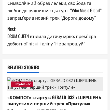
o
Символічний образ лелеки, свобода та
любов до рядних місць: гурт “Vilni Music Global”
s
запрем’єрив новий трек “Дорога додому”
t
Next:
n
DRUM QUEEN втілила дитячу мрію: премʼєра
a
дебютної пісні і кліпу “Не запрошуй”
v
i
RELATED STORIES
g
a
Шоу-бізнес
t
«КОМПОТ» стартує: GERALD 032 і ШЕРШЕНЬ
випустили перший трек «Притули»
i