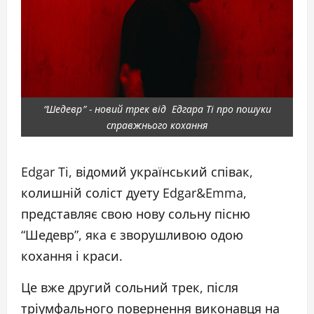
“Шедевр” - новий трек від Едгара Ті про пошуки
справжнього кохання
Edgar Ti, відомий український співак,
колишній соліст дуету Edgar&Emma,
представляє свою нову сольну пісню
“Шедевр”, яка є зворушливою одою
кохання і краси.
Це вже другий сольний трек, після
тріумфального повернення виконавця на