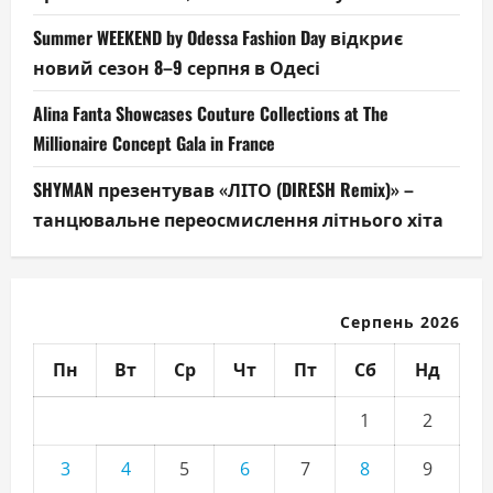
Summer WEEKEND by Odessa Fashion Day відкриє
новий сезон 8–9 серпня в Одесі
Alina Fanta Showcases Couture Collections at The
Millionaire Concept Gala in France
SHYMAN презентував «ЛІТО (DIRESH Remix)» –
танцювальне переосмислення літнього хіта
Серпень 2026
Пн
Вт
Ср
Чт
Пт
Сб
Нд
1
2
3
4
5
6
7
8
9