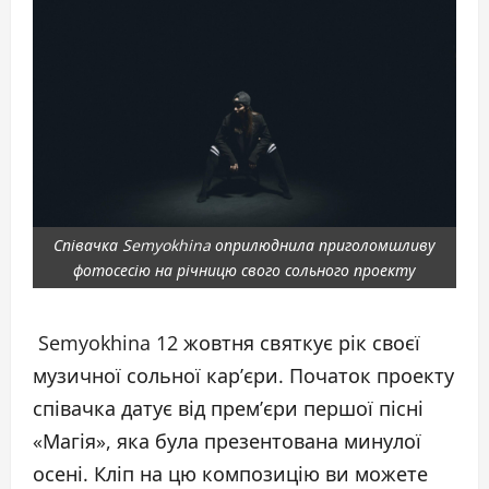
Співачка Semyokhina оприлюднила приголомшливу
фотосесію на річницю свого сольного проекту
Semyokhina 12 жовтня святкує рік своєї
музичної сольної кар’єри. Початок проекту
співачка датує від прем’єри першої пісні
«Магія», яка була презентована минулої
осені. Кліп на цю композицію ви можете