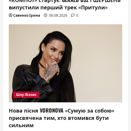
n
випустили перший трек «Притули»
Савенко Ірина
06.08.2026
0
Шоу-бізнес
Нова пісня VORONOVA «Сумую за собою»
присвячена тим, хто втомився бути
сильним