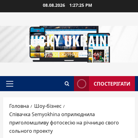
Перейти
08.08.2026
1:27:26 PM
до
вмісту
LUCKY UKRAINE
1-Й БЛОГ-ЖУРНАЛ УКРАЇНИ
СПОСТЕРІГАТИ
Головне
меню
Головна
Шоу-бізнес
Співачка Semyokhina оприлюднила
приголомшливу фотосесію на річницю свого
сольного проекту