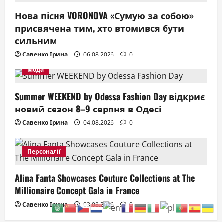
Нова пісня VORONOVA «Сумую за собою»
присвячена тим, хто втомився бути
сильним
Савенко Ірина
06.08.2026
0
Мода
Summer WEEKEND by Odessa Fashion Day відкриє
новий сезон 8–9 серпня в Одесі
Савенко Ірина
04.08.2026
0
Персоналії
Alina Fanta Showcases Couture Collections at The
Millionaire Concept Gala in France
Савенко Ірина
03.08.2026
0