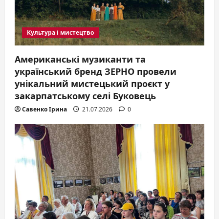
o
n
Культура і мистецтво
Американські музиканти та
український бренд ЗЕРНО провели
унікальний мистецький проєкт у
закарпатському селі Буковець
Савенко Ірина
21.07.2026
0