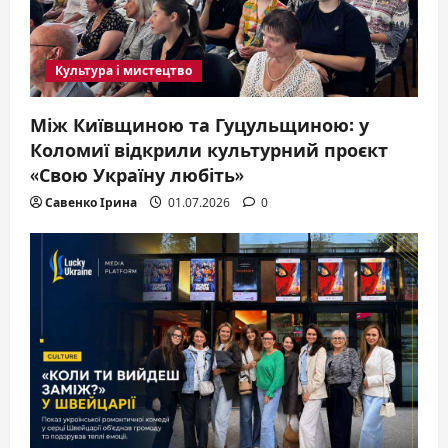
Культура і мистецтво
Між Київщиною та Гуцульщиною: у
Коломиї відкрили культурний проєкт
«Свою Україну любіть»
Савенко Ірина
01.07.2026
0