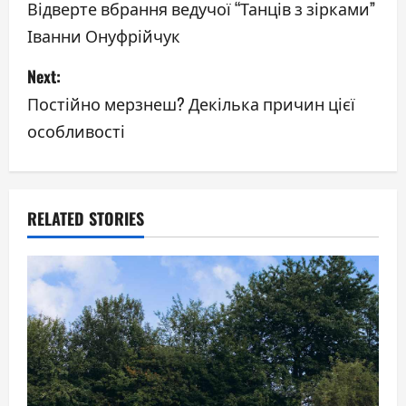
o
Відверте вбрання ведучої “Танців з зірками”
Іванни Онуфрійчук
s
Next:
t
Постійно мерзнеш? Декілька причин цієї
n
особливості
a
v
RELATED STORIES
i
g
a
t
i