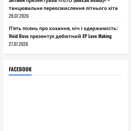
SHYMAN презентував «ЛІТО (DIRESH Remix)» –
танцювальне переосмислення літнього хіта
28.07.2026
П’ять пісень про кохання, ніч і одержимість:
Vivid Rose презентує дебютний EP Love Making
27.07.2026
FACEBOOK