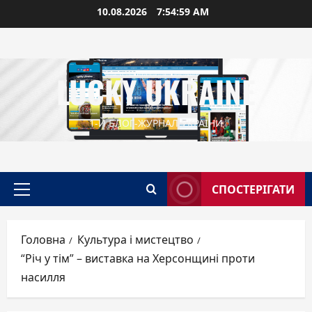
Перейти
10.08.2026
7:55:00 AM
до
вмісту
LUCKY UKRAINE
1-Й БЛОГ-ЖУРНАЛ УКРАЇНИ
СПОСТЕРІГАТИ
Головне
меню
Головна
Культура і мистецтво
“Річ у тім” – виставка на Херсонщині проти
насилля