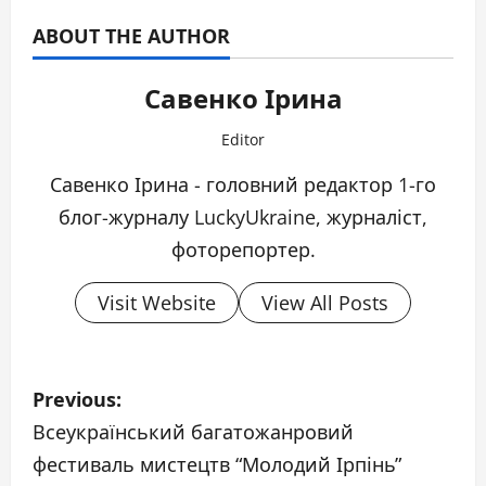
ABOUT THE AUTHOR
Савенко Ірина
Editor
Савенко Ірина - головний редактор 1-го
блог-журналу LuckyUkraine, журналіст,
фоторепортер.
Visit Website
View All Posts
P
Previous:
o
Всеукраїнський багатожанровий
фестиваль мистецтв “Молодий Ірпінь”
s