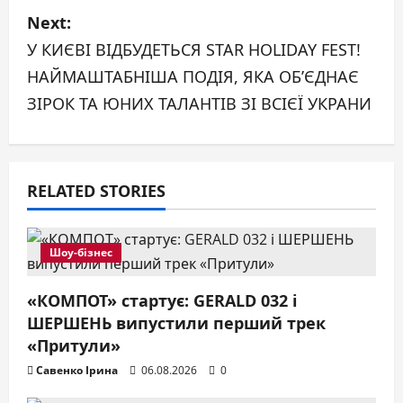
Next:
t
У КИЄВІ ВІДБУДЕТЬСЯ STAR HOLIDAY FEST!
n
НАЙМАШТАБНІША ПОДІЯ, ЯКА ОБ’ЄДНАЄ
a
ЗІРОК ТА ЮНИХ ТАЛАНТІВ ЗІ ВСІЄЇ УКРАНИ
v
i
RELATED STORIES
g
a
Шоу-бізнес
t
«КОМПОТ» стартує: GERALD 032 і
ШЕРШЕНЬ випустили перший трек
i
«Притули»
o
Савенко Ірина
06.08.2026
0