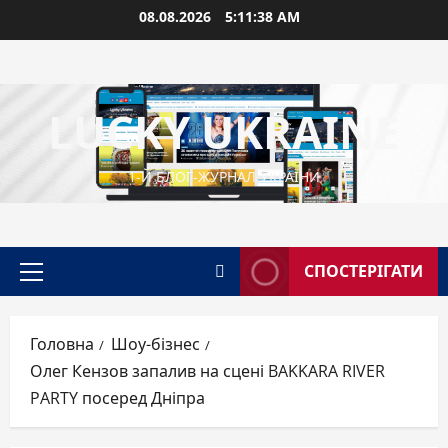
Перейти
08.08.2026
5:11:39 AM
до
вмісту
LUCKY UKRAINE
1-Й БЛОГ-ЖУРНАЛ УКРАЇНИ
СПОСТЕРІГАТИ
Головне
меню
Головна
Шоу-бізнес
Олег Кензов запалив на сцені BAKKARA RIVER
PARTY посеред Дніпра