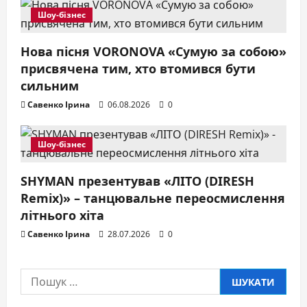
n
Шоу-бізнес
Нова пісня VORONOVA «Сумую за собою»
присвячена тим, хто втомився бути
сильним
Савенко Ірина
06.08.2026
0
Шоу-бізнес
SHYMAN презентував «ЛІТО (DIRESH
Remix)» – танцювальне переосмислення
літнього хіта
Савенко Ірина
28.07.2026
0
Пошук: