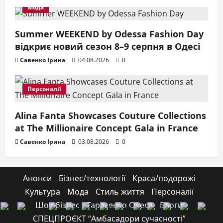
Мода
Summer WEEKEND by Odessa Fashion Day
відкриє новий сезон 8–9 серпня в Одесі
Савенко Ірина
04.08.2026
0
Персоналії
Alina Fanta Showcases Couture Collections
at The Millionaire Concept Gala in France
Савенко Ірина
03.08.2026
0
Анонси
Бізнес/технології
Краса/подорожі
Культура
Мода
Стиль життя
Персоналії
Шоу-бізнес
Тарасенко Олеся
Блоги
СПЕЦПРОЄКТ “Амбасадори сучасності”