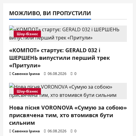
МОЖЛИВО, ВИ ПРОПУСТИЛИ
Шоу-бізнес
«КОМПОТ» стартує: GERALD 032 і
ШЕРШЕНЬ випустили перший трек
«Притули»
Савенко Ірина
06.08.2026
0
Шоу-бізнес
Нова пісня VORONOVA «Сумую за собою»
присвячена тим, хто втомився бути
сильним
Савенко Ірина
06.08.2026
0