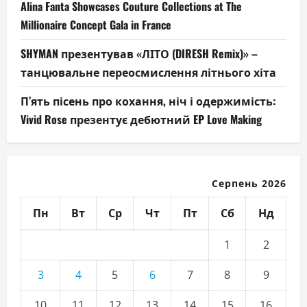
Alina Fanta Showcases Couture Collections at The
Millionaire Concept Gala in France
SHYMAN презентував «ЛІТО (DIRESH Remix)» –
танцювальне переосмислення літнього хіта
П’ять пісень про кохання, ніч і одержимість:
Vivid Rose презентує дебютний EP Love Making
Серпень 2026
Пн
Вт
Ср
Чт
Пт
Сб
Нд
1
2
3
4
5
6
7
8
9
10
11
12
13
14
15
16