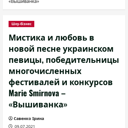
«Вышиванка»
Шоу-бізнес
Мистика и любовь в
новой песне украинском
певицы, победительницы
многочисленных
фестивалей и конкурсов
Marie Smirnova –
«Вышиванка»
Савенко Ірина
09.07.2021