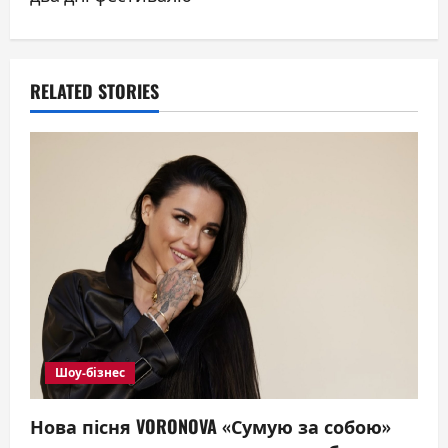
a
v
RELATED STORIES
i
g
a
t
i
o
n
Шоу-бізнес
Нова пісня VORONOVA «Сумую за собою»