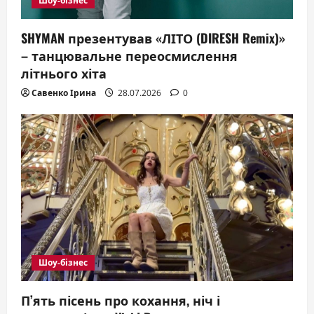
Шоу-бізнес
SHYMAN презентував «ЛІТО (DIRESH Remix)»
– танцювальне переосмислення
літнього хіта
Савенко Ірина
28.07.2026
0
Шоу-бізнес
П’ять пісень про кохання, ніч і