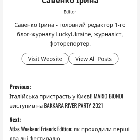
Editor
Савенко Ірина - головний редактор 1-го
блог-журналу LuckyUkraine, журналіст,
фоторепортер.
Visit Website
View All Posts
P
Previous:
o
Італійська пристрасть у Києві! MARIO BIONDI
виступив на BAKKARA RIVER PARTY 2021
s
Next:
t
Atlas Weekend Friends Edition: як проходили перші
n
два дні фестивалю