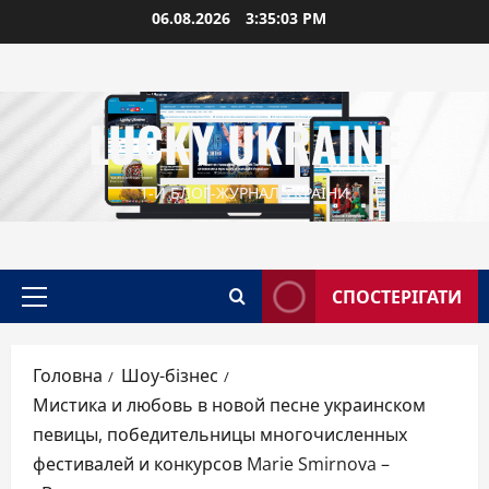
Перейти
06.08.2026
3:35:04 PM
до
вмісту
LUCKY UKRAINE
1-Й БЛОГ-ЖУРНАЛ УКРАЇНИ
СПОСТЕРІГАТИ
Головне
меню
Головна
Шоу-бізнес
Мистика и любовь в новой песне украинском
певицы, победительницы многочисленных
фестивалей и конкурсов Marie Smirnova –