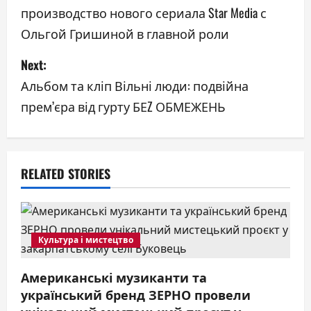
производство нового сериала Star Media с
s
Ольгой Гришиной в главной роли
t
Next:
n
Альбом та кліп Вільні люди: подвійна
a
прем’єра від гурту БЕZ ОБМЕЖЕНЬ
v
i
RELATED STORIES
g
a
Культура і мистецтво
t
Американські музиканти та
i
український бренд ЗЕРНО провели