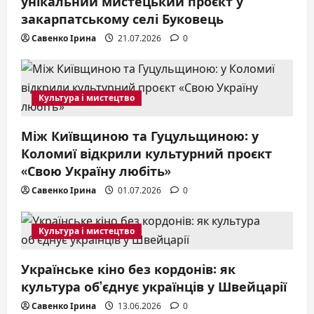
o
унікальний мистецький проєкт у
закарпатському селі Буковець
n
Савенко Ірина
21.07.2026
0
Культура і мистецтво
Між Київщиною та Гуцульщиною: у
Коломиї відкрили культурний проєкт
«Свою Україну любіть»
Савенко Ірина
01.07.2026
0
Культура і мистецтво
Українське кіно без кордонів: як
культура об’єднує українців у Швейцарії
Савенко Ірина
13.06.2026
0