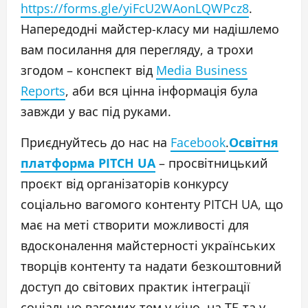
https://forms.gle/yiFcU2WAonLQWPcz8
.
Напередодні майстер-класу ми надішлемо
вам посилання для перегляду, а трохи
згодом –
конспект від
Mеdia Business
Reports
, аби вся цінна інформація була
завжди у вас під руками.
Приєднуйтесь до нас на
Facebook
.
Освітня
платформа PITCH UA
– просвітницький
проєкт від організаторів конкурсу
соціально вагомого контенту PITCH UA, що
має на меті створити можливості для
вдосконалення майстерності українських
творців контенту та надати безкоштовний
доступ до світових практик інтеграції
соціально вагомих тем у кіно, на ТБ та у