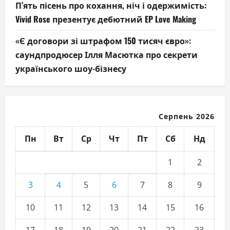
П’ять пісень про кохання, ніч і одержимість:
Vivid Rose презентує дебютний EP Love Making
«Є договори зі штрафом 150 тисяч євро»:
саундпродюсер Ілля Масютка про секрети
українського шоу-бізнесу
Серпень 2026
Пн
Вт
Ср
Чт
Пт
Сб
Нд
1
2
3
4
5
6
7
8
9
10
11
12
13
14
15
16
17
18
19
20
21
22
23