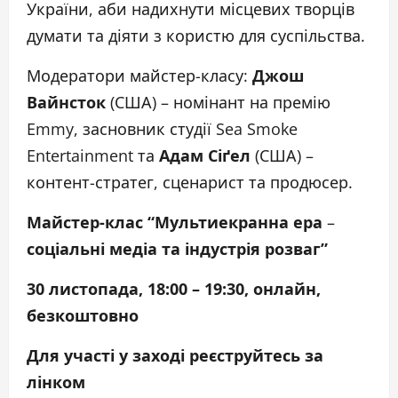
України, аби надихнути місцевих творців
думати та діяти з користю для суспільства.
Модератори майстер-класу:
Джош
Вайнсток
(США) – номінант на премію
Emmy, засновник студії Sea Smoke
Entertainment та
Адам Сі
ґ
ел
(США) –
контент-стратег, сценарист та продюсер.
Майстер-клас “Мультиекранна ера
–
соціальні медіа та індустрія розваг”
30 листопада, 18:00 – 19:30, онлайн,
безкоштовно
Для участі у заході реєструйтесь за
лінком