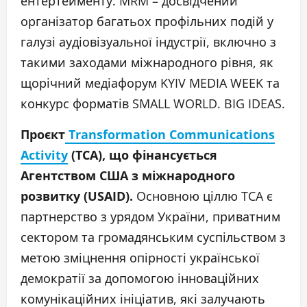
ентертейменту. MRM – досвідчений
організатор багатьох профільних подій у
галузі аудіовізуальної індустрії, включно з
такими заходами міжнародного рівня, як
щорічний медіафорум KYIV MEDIA WEEK та
конкурс форматів SMALL WORLD. BIG IDEAS.
Проєкт
Transformation Communications
Activity
(TCA), що фінансується
Агентством США з міжнародного
розвитку (USAID).
Основною ціллю TCA є
партнерство з урядом України, приватним
сектором та громадянським суспільством з
метою зміцнення опірності української
демократії за допомогою інноваційних
комунікаційних ініціатив, які залучають