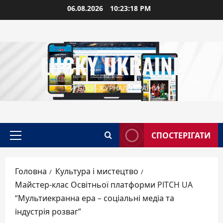
Перейти
06.08.2026
10:23:18 PM
до
вмісту
LUCKY UKRAINE
1-Й БЛОГ-ЖУРНАЛ УКРАЇНИ
СПОСТЕРІГАТИ
Головне
меню
Головна
Культура і мистецтво
Майстер-клас Освітньої платформи PITCH UA
“Мультиекранна ера – соціальні медіа та
індустрія розваг”