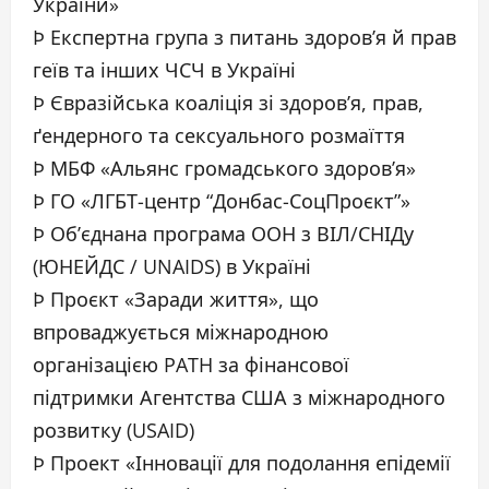
України»
Þ Експертна група з питань здоров’я й прав
геїв та інших ЧСЧ в Україні
Þ Євразійська коаліція зі здоров’я, прав,
ґендерного та сексуального розмаїття
Þ МБФ «Альянс громадського здоров’я»
Þ ГО «ЛГБТ-центр “Донбас-СоцПроєкт”»
Þ Об’єднана програма ООН з ВІЛ/СНІДу
(ЮНЕЙДС / UNAIDS) в Україні
Þ Проєкт «Заради життя», що
впроваджується міжнародною
організацією PATH за фінансової
підтримки Агентства США з міжнародного
розвитку (USAID)
Þ Проект «Інновації для подолання епідемії