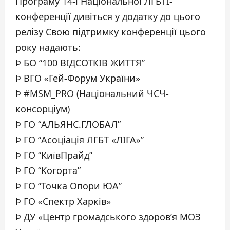
Програму 14-ї Національної ЛГБТІ-
конференції дивіться у додатку до цього
релізу Свою підтримку конференції цього
року надають:
Þ БО “100 ВІДСОТКІВ ЖИТТЯ”
Þ ВГО «Гей-Форум України»
Þ #MSM_PRO (Національний ЧСЧ-
консорціум)
Þ ГО “АЛЬЯНС.ГЛОБАЛ”
Þ ГО “Асоціація ЛГБТ «ЛІГА»”
Þ ГО “КиївПрайд”
Þ ГО “Когорта”
Þ ГО “Точка Опори ЮА”
Þ ГО «Спектр Харків»
Þ ДУ «Центр громадського здоров’я МОЗ