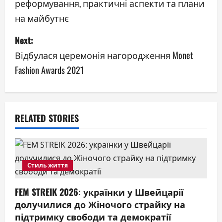
реформування, практичні аспекти та плани
s
на майбутнє
t
Next:
n
Відбулася церемонія нагородження Monet
a
Fashion Awards 2021
v
i
RELATED STORIES
g
a
Стиль життя
t
FEM STREIK 2026: українки у Швейцарії
i
долучилися до Жіночого страйку на
o
підтримку свободи та демократії