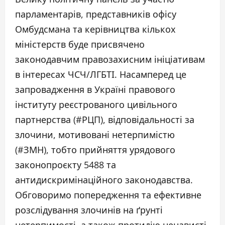
парламентарів, представників офісу
Омбудсмана та керівництва кількох
міністерств буде присвячено
законодавчим правозахисним ініціативам
в інтересах ЧСЧ/ЛГБТІ. Насамперед це
запровадження в Україні правового
інституту реєстрованого цивільного
партнерства (#РЦП), відповідальності за
злочини, мотивовані нетерпимістю
(#ЗМН), тобто прийняття урядового
законопроєкту 5488 та
антидискримінаційного законодавства.
Обговоримо попередження та ефективне
розслідування злочинів на ґрунті
нетерпимості, а також протидію ненависті