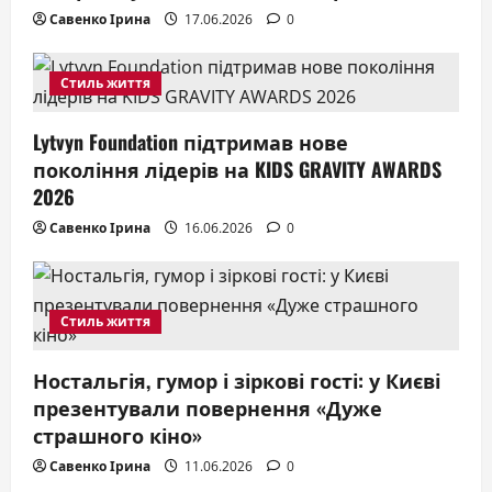
Савенко Ірина
17.06.2026
0
n
Стиль життя
Lytvyn Foundation підтримав нове
покоління лідерів на KIDS GRAVITY AWARDS
2026
Савенко Ірина
16.06.2026
0
Стиль життя
Ностальгія, гумор і зіркові гості: у Києві
презентували повернення «Дуже
страшного кіно»
Савенко Ірина
11.06.2026
0