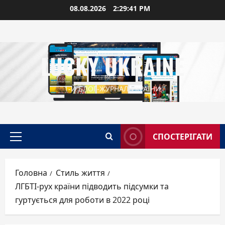
Перейти
08.08.2026
2:29:42 PM
до
вмісту
LUCKY UKRAINE
1-Й БЛОГ-ЖУРНАЛ УКРАЇНИ
СПОСТЕРІГАТИ
Головне
меню
Головна
Стиль життя
ЛГБТІ-рух країни підводить підсумки та
гуртується для роботи в 2022 році