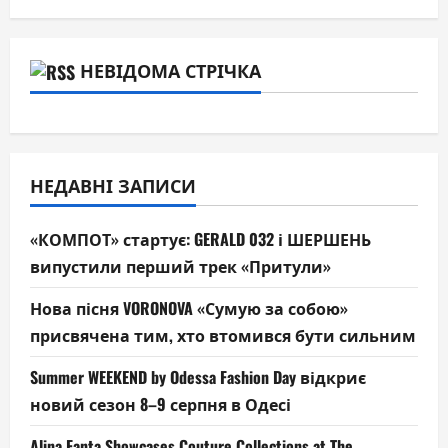
НЕВІДОМА СТРІЧКА
НЕДАВНІ ЗАПИСИ
«КОМПОТ» стартує: GERALD 032 і ШЕРШЕНЬ
випустили перший трек «Притули»
Нова пісня VORONOVA «Сумую за собою»
присвячена тим, хто втомився бути сильним
Summer WEEKEND by Odessa Fashion Day відкриє
новий сезон 8–9 серпня в Одесі
Alina Fanta Showcases Couture Collections at The