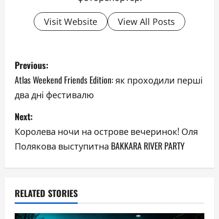
Visit Website
View All Posts
P
Previous:
o
Atlas Weekend Friends Edition: як проходили перші
два дні фестивалю
s
Next:
t
Королева ночи на острове вечеринок! Оля
n
Полякова выступитна BAKKARA RIVER PARTY
a
v
RELATED STORIES
i