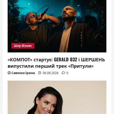
g
a
t
i
o
Шоу-бізнес
n
«КОМПОТ» стартує: GERALD 032 і ШЕРШЕНЬ
випустили перший трек «Притули»
Савенко Ірина
06.08.2026
0