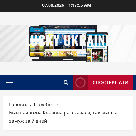
Перейти
07.08.2026
1:17:56 AM
до
вмісту
LUCKY UKRAINE
1-Й БЛОГ-ЖУРНАЛ УКРАЇНИ
СПОСТЕРІГАТИ
Головне
меню
Головна
Шоу-бізнес
Бывшая жена Кензова рассказала, как вышла
замуж за 7 дней